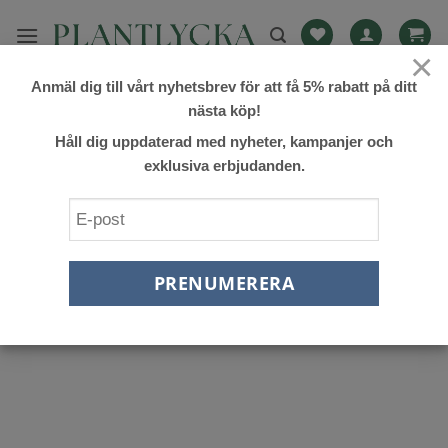
Skip
to
×
content
Anmäl dig till vårt nyhetsbrev för att få 5% rabatt på ditt
nästa köp!
Håll dig uppdaterad med nyheter, kampanjer och
Glömt ditt lösenord? Ange ditt användarnamn eller din e-
exklusiva erbjudanden.
postadress. Du kommer att få en länk för att skapa ett nytt
lösenord via e-post.
Obligatoriskt
Användarnamn eller e-post
*
ÅTERSTÄLL LÖSENORD