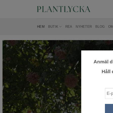
Skip
to
content
HEM
BUTIK
REA
NYHETER
BLOG
OM
Anmäl di
Håll
VÄX