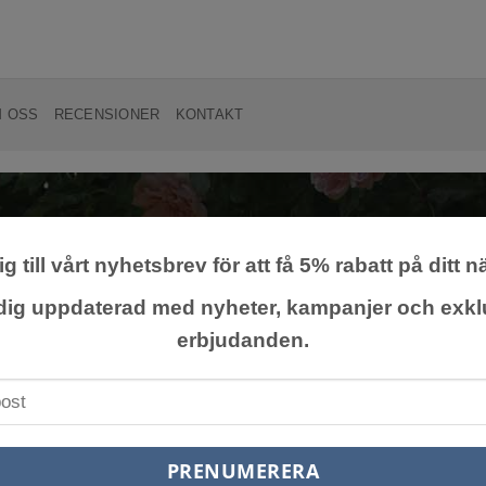
 OSS
RECENSIONER
KONTAKT
g till vårt nyhetsbrev för att få 5% rabatt på ditt n
 dig uppdaterad med nyheter, kampanjer och exkl
TER, BUSKAR OCH 
erbjudanden.
Handla allting här!