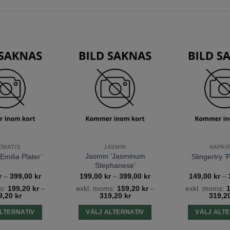
h
f
v
o
Lägg till
Lägg till
önskelista
önskelista
a
v
p
EMATIS
JASMIN
KAPRI
Jasmin ’Jasminum
Emilia Plater’
Slingertry ’
Stephanese’
Prisintervall:
Prisintervall:
r
–
399,00
kr
199,00
kr
–
399,00
kr
149,00
kr
–
249,00 kr
199,00 kr
s:
199,20
kr
–
exkl. moms:
159,20
kr
–
exkl. moms:
till
till
9,20
kr
319,20
kr
319,2
399,00 kr
399,00 kr
LTERNATIV
VÄLJ ALTERNATIV
VÄLJ ALT
Den
Den
D