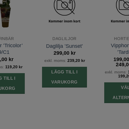
önskelista
önskelista
RNBÄR
DAGLILJOR
HORTE
 ’Tricolor’
Vipphor
Daglilja ’Sunset’
9/C1
’Tard
299,00
kr
,00
kr
199,0
exkl. moms:
239,20
kr
249,
ms:
119,20
kr
LÄGG TILL I
exkl. moms:
199,
 TILL I
VARUKORG
VÄ
UKORG
ALTER
h
p