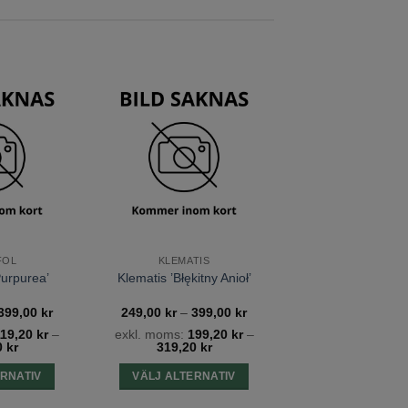
ar
lera
arianter.
De
lika
Lägg till
Lägg till
önskelista
önskelista
lternativen
kan
äljas
på
roduktsidan
FOL
KLEMATIS
Purpurea’
Klematis ’Błękitny Anioł’
Prisintervall:
Prisintervall:
399,00
kr
249,00
kr
–
399,00
kr
149,00 kr
249,00 kr
119,20
kr
–
exkl. moms:
199,20
kr
–
till
till
0
kr
319,20
kr
399,00 kr
399,00 kr
ERNATIV
VÄLJ ALTERNATIV
en
Den