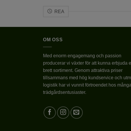
här
produkten
REA
har
flera
varianter.
De
OM OSS
olika
alternativen
Med enorm engagemang och passion
kan
producerar vi växter för att kunna erbjuda e
väljas
brett sortiment. Genom attraktiva priser
på
tillsammans med hög kundservice och utm
produktsidan
logistik har vi vunnit förtroendet hos mång
trädgårdsentusiaster.