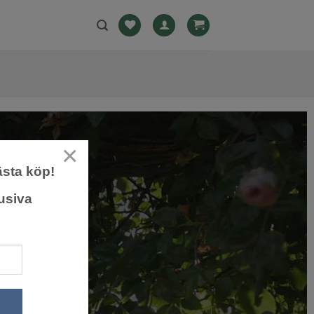
×
ästa köp!
usiva
TRÄD