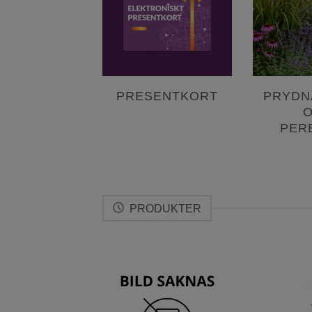
VRIGT
PRESENTKORT
PRYDN
PER
PRODUKTER
Lägg till
Lägg till