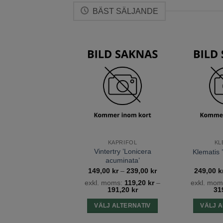
har
flera
BÄST SÄLJANDE
flera
varianter.
varianter.
De
De
olika
olika
alternativen
Lägg till
önskelista
alternativen
kan
kan
väljas
väljas
på
på
produktsidan
produktsidan
KAPRIFOL
KL
Vintertry ’Lonicera
Klematis ’
acuminata’
Prisintervall:
149,00
kr
–
239,00
kr
249,00
k
149,00 kr
exkl. moms:
119,20
kr
–
exkl. mom
till
191,20
kr
31
239,00 kr
VÄLJ ALTERNATIV
VÄLJ A
Den