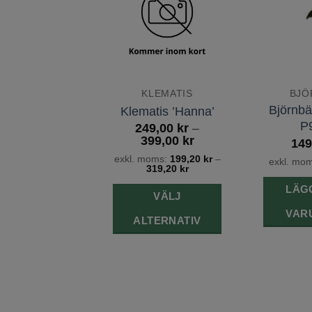
önskelista
önskelista
LEMATIS
KLEMATIS
BJÖ
tis ’Henryi’
Björnbär
Klematis ’Hanna’
orblommig)
P
249,00
kr
–
Prisintervall:
399,00
kr
9,00
kr
–
149
249,00 kr
Prisintervall:
99,00
kr
exkl. moms:
199,20
kr
–
exkl. mo
till
249,00 kr
319,20
kr
oms:
199,20
kr
–
399,00 kr
till
319,20
kr
LÄGG
399,00 kr
VÄLJ
VÄLJ
VAR
ALTERNATIV
TERNATIV
Den
Den
här
här
produkten
produkten
har