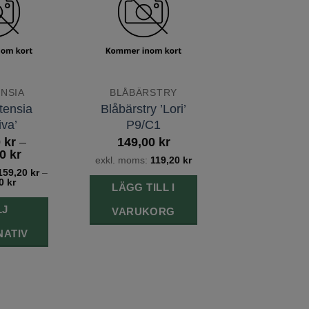
önskelista
önskelista
NSIA
BLÅBÄRSTRY
tensia
Blåbärstry ’Lori’
iva’
P9/C1
0
kr
–
149,00
kr
Prisintervall:
00
kr
exkl. moms:
119,20
kr
199,00 kr
159,20
kr
–
till
20
kr
LÄGG TILL I
249,00 kr
LJ
VARUKORG
NATIV
Den
är
rodukten