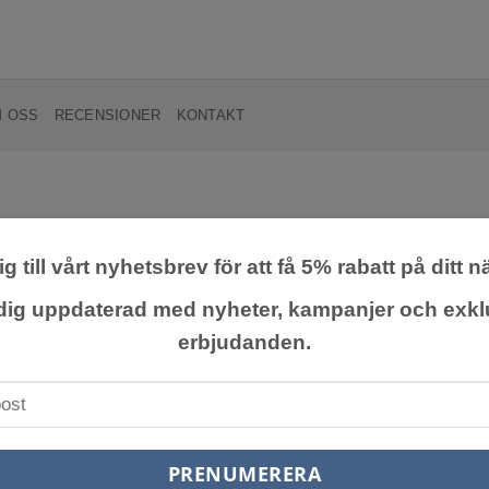
 OSS
RECENSIONER
KONTAKT
g till vårt nyhetsbrev för att få 5% rabatt på ditt n
 dig uppdaterad med nyheter, kampanjer och exkl
erbjudanden.
Lägg till
Lägg till
önskelista
önskelista