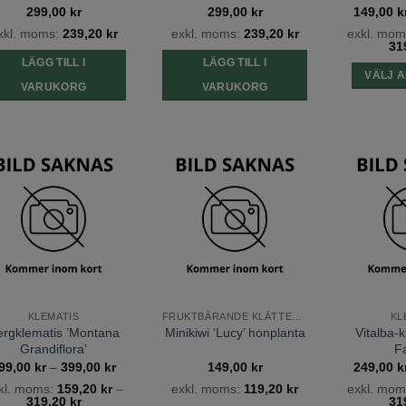
299,00
kr
299,00
kr
149,00
k
xkl. moms:
239,20
kr
exkl. moms:
239,20
kr
exkl. mo
31
LÄGG TILL I
LÄGG TILL I
VÄLJ A
VARUKORG
VARUKORG
Lägg till
Lägg till
önskelista
önskelista
KLEMATIS
FRUKTBÄRANDE KLÄTTERVÄXTER
KL
ergklematis ’Montana
Vitalba-k
Minikiwi ‘Lucy’ honplanta
Grandiflora’
F
Prisintervall:
99,00
kr
–
399,00
kr
149,00
kr
249,00
k
199,00 kr
kl. moms:
159,20
kr
–
exkl. moms:
119,20
kr
exkl. mom
till
319,20
kr
31
399,00 kr