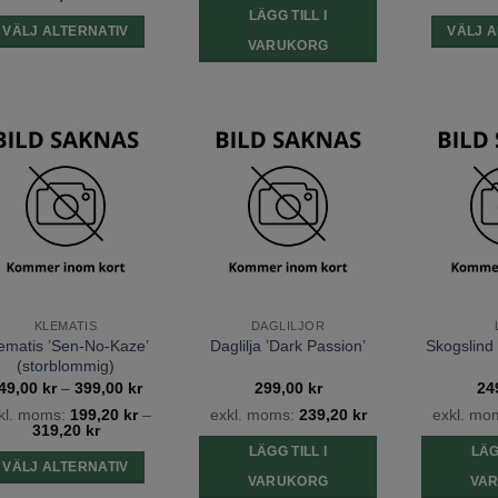
LÄGG TILL I
VÄLJ ALTERNATIV
VÄLJ A
VARUKORG
Den
här
produkten
har
Lägg till
Lägg till
flera
önskelista
önskelista
varianter.
De
olika
alternativen
kan
KLEMATIS
DAGLILJOR
väljas
ematis ’Sen-No-Kaze’
Daglilja ’Dark Passion’
Skogslind 
på
(storblommig)
produktsidan
Prisintervall:
49,00
kr
–
399,00
kr
299,00
kr
24
249,00 kr
kl. moms:
199,20
kr
–
exkl. moms:
239,20
kr
exkl. mo
till
319,20
kr
399,00 kr
LÄGG TILL I
LÄG
VÄLJ ALTERNATIV
VARUKORG
VA