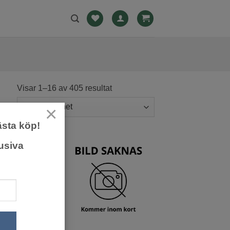
Visar 1–16 av 405 resultat
×
ästa köp!
usiva
Lägg till
Lägg till
önskelista
önskelista