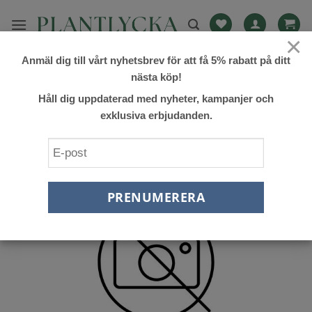
Skip
to
×
content
Anmäl dig till vårt nyhetsbrev för att få 5% rabatt på ditt
FILTRERA
nästa köp!
Håll dig uppdaterad med nyheter, kampanjer och
exklusiva erbjudanden.
Lägg till
önskelista