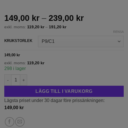
Prisintervall
149,00
kr
–
239,00
kr
149,00 kr
exkl. moms:
119,20
kr
–
191,20
kr
till
RENSA
239,00 kr
KRUKSTORLEK
149,00
kr
exkl. moms:
119,20
kr
298 i lager
Vintertry 'Lonicera acuminata' mängd
LÄGG TILL I VARUKORG
Lägsta priset under 30 dagar före prissänkningen:
149,00
kr