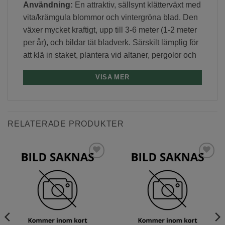
Användning:
En attraktiv, sällsynt klätterväxt med
vita/krämgula blommor och vintergröna blad. Den
växer mycket kraftigt, upp till 3-6 meter (1-2 meter
per år), och bildar tät bladverk. Särskilt lämplig för
att klä in staket, plantera vid altaner, pergolor och
olika stöd. Den kan användas på balkonger i stora
VISA MER
krukor. En intressant marktäckande växt.
Blommor:
Krämigt gula blommor, mycket rikligt
förekommande, med en storlek på 2-4 cm,
RELATERADE PRODUKTER
samlade i blomställningar från juni till oktober.
Från september till november får den lila-svarta
frukter.
Lägg till
Lägg till
önskelista
önskelista
Skötsel:
Vintertry ’Lonicera acuminata’ växer på
alla typer av jord. Placeras i soligt till halvskuggigt
läge. Den kräver minimalt underhåll och är lätt att
odla.