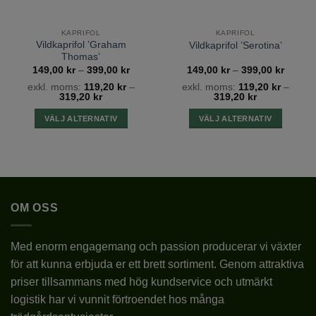
Ytterligare information
KAPRIFOL
KAPRIFOL
Vildkaprifol ’Graham
Vildkaprifol ’Serotina’
TYP
KAPRIFOL
Thomas’
tervall:
Prisintervall:
Prisinte
149,00
kr
–
399,00
kr
149,00
kr
–
399,00
kr
0 kr
149,00 kr
149,00
LATIN
LONICERA
exkl. moms:
119,20
kr
–
exkl. moms:
119,20
kr
–
till
till
319,20
kr
319,20
kr
0 kr
399,00 kr
399,00
SORT
ACUMINATA
VÄLJ ALTERNATIV
VÄLJ ALTERNATIV
Den
Den
VÄXTZON
1 – 2
här
här
produkten
produkten
BLOMFÄRG
VIT / KRÄMVIT
har
har
flera
flera
OM OSS
varianter.
varianter.
BLOMSTORLEK
MEDELSTORA
De
De
olika
olika
BLOMNINGSTID
Med enorm engagemang och passion producerar vi växter
VI-X
alternativen
alternativen
för att kunna erbjuda er ett brett sortiment. Genom attraktiva
kan
kan
LÄGE
SOLIGT/HALVSKUGGIGT
priser tillsammans med hög kundservice och utmärkt
väljas
väljas
på
på
logistik har vi vunnit förtroendet hos många
JORDMÅN
pH 6-6,5
produktsidan
produktsidan