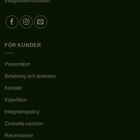
trädgårdsentusiaster.
PLANTERINGSTID
III-X
10CM UNDER
PLANTERINGSDJUP
MARKYTAN
FÖR KUNDER
PLANTERINGSAVSTÅND
0,5-1 m
BÖR GALLRAS
Presentkort
BESKÄRNING
REGELBUNDET FÖR
BUSKIGARE VÄXTSÄTT
Betalning och leverans
Kontakt
KRUKSTORLEK
P9/C1, 2L (C2)
Köpvillkor
1L – 10-20CM, 2L – 40-
LEVERANSHÖJD
90CM, 4L – 60-100CM
Integritetspolicy
FÖRVÄNTAD
Zonkarta-växtzon
3-6M
SLUTHÖJD
Recensioner
FROSTTÅLIGHET
JA