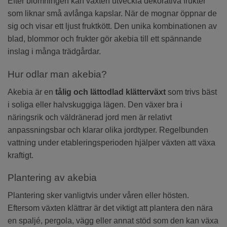
Efter blomningen kan växten utveckla dekorativa frukter
som liknar små avlånga kapslar. När de mognar öppnar de
sig och visar ett ljust fruktkött. Den unika kombinationen av
blad, blommor och frukter gör akebia till ett spännande
inslag i många trädgårdar.
Hur odlar man akebia?
Akebia är en
tålig och lättodlad klätterväxt
som trivs bäst
i soliga eller halvskuggiga lägen. Den växer bra i
näringsrik och väldränerad jord men är relativt
anpassningsbar och klarar olika jordtyper. Regelbunden
vattning under etableringsperioden hjälper växten att växa
kraftigt.
Plantering av akebia
Plantering sker vanligtvis under våren eller hösten.
Eftersom växten klättrar är det viktigt att plantera den nära
en spaljé, pergola, vägg eller annat stöd som den kan växa