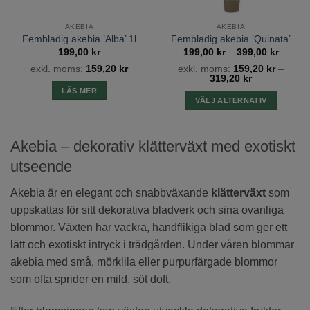
AKEBIA
AKEBIA
Fembladig akebia ’Alba’ 1l
Fembladig akebia ’Quinata’
Prisinte
199,00
kr
199,00
kr
–
399,00
kr
199,00
exkl. moms:
159,20
kr
exkl. moms:
159,20
kr
–
till
319,20
kr
399,00
LÄS MER
VÄLJ ALTERNATIV
Den
här
Akebia – dekorativ klätterväxt med exotiskt
produkten
har
utseende
flera
varianter.
Akebia är en elegant och snabbväxande
klätterväxt
som
De
uppskattas för sitt dekorativa bladverk och sina ovanliga
olika
blommor. Växten har vackra, handflikiga blad som ger ett
alternativen
lätt och exotiskt intryck i trädgården. Under våren blommar
kan
akebia med små, mörklila eller purpurfärgade blommor
väljas
på
som ofta sprider en mild, söt doft.
produktsidan