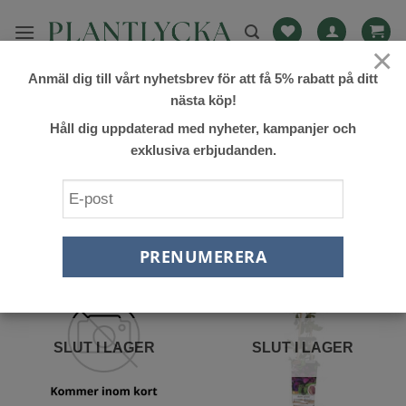
Skip
to
×
content
Anmäl dig till vårt nyhetsbrev för att få 5% rabatt på ditt
HEM
/
BLOMMANDE OCH DEKORATIVA KLÄTTERVÄXTER
/
nästa köp!
AKEBIA
Håll dig uppdaterad med nyheter, kampanjer och
FILTRERA
exklusiva erbjudanden.
Lägg till
Lägg till
önskelista
önskelista
SLUT I LAGER
SLUT I LAGER