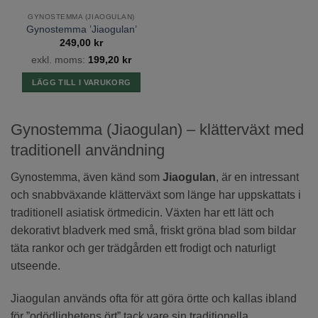
GYNOSTEMMA (JIAOGULAN)
Gynostemma ’Jiaogulan’
249,00
kr
exkl. moms:
199,20
kr
LÄGG TILL I VARUKORG
Gynostemma (Jiaogulan) – klätterväxt med
traditionell användning
Gynostemma, även känd som
Jiaogulan
, är en intressant
och snabbväxande klätterväxt som länge har uppskattats i
traditionell asiatisk örtmedicin. Växten har ett lätt och
dekorativt bladverk med små, friskt gröna blad som bildar
täta rankor och ger trädgården ett frodigt och naturligt
utseende.
Jiaogulan används ofta för att göra örtte och kallas ibland
för ”odödlighetens ört” tack vare sin traditionella