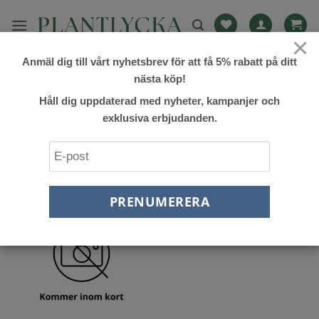
Skip
to
×
content
Anmäl dig till vårt nyhetsbrev för att få 5% rabatt på ditt
HEM
/
MEDICINSKA VÄXTER
/
GYNOSTEMMA (JIAOGULAN)
nästa köp!
FILTRERA
Håll dig uppdaterad med nyheter, kampanjer och
exklusiva erbjudanden.
Lägg till
önskelista