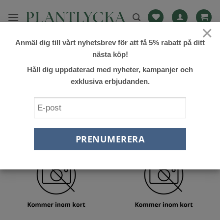
Skip
to
×
content
Anmäl dig till vårt nyhetsbrev för att få 5% rabatt på ditt
HEM
/
PRODUKTER MÄRKTA ”PORZECZKA”
nästa köp!
FILTRERA
Håll dig uppdaterad med nyheter, kampanjer och
exklusiva erbjudanden.
Lägg till
Lägg till
önskelista
önskelista