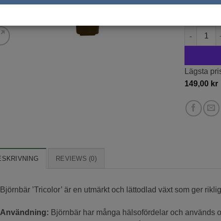
489 i lage
Björnbär '
Lägsta pri
149,00
kr
ESKRIVNING
REVIEWS (0)
Björnbär ’Tricolor’ är en utmärkt och lättodlad växt som ger rikli
Användning:
Björnbär har många hälsofördelar och används of