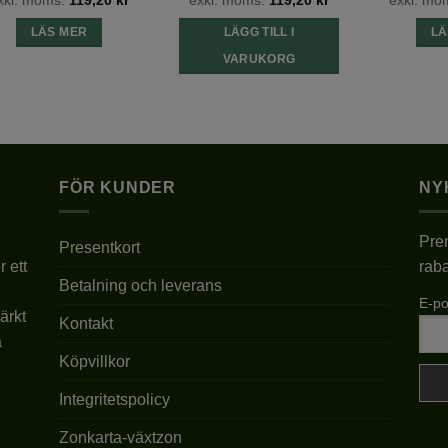
LÄS MER
LÄGG TILL I
LÄ
VARUKORG
FÖR KUNDER
NY
Pren
Presentkort
r ett
raba
Betalning och leverans
E-po
ärkt
Kontakt
a
Köpvillkor
Integritetspolicy
Zonkarta-växtzon