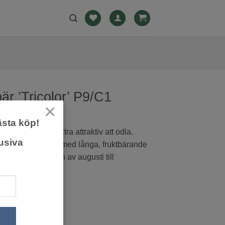
är ’Tricolor’ P9/C1
×
ästa köp!
t, vilket gör den extra attraktiv att odla.
usiva
 och växer snabbt med långa, fruktbärande
mognar från början av augusti till
.
0
kr
:
119,20
kr