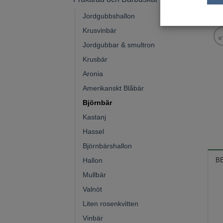
Jordgubbshallon
Krusvinbär
Jordgubbar & smultron
Krusbär
Aronia
Amerikanskt Blåbär
Björnbär
Kastanj
Hassel
Björnbärshallon
Hallon
B
Mullbär
Valnöt
Liten rosenkvitten
Vinbär