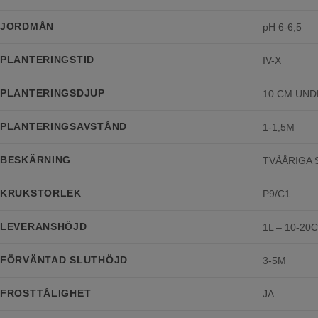
JORDMÅN
pH 6-6,5
PLANTERINGSTID
IV-X
PLANTERINGSDJUP
10 CM UN
PLANTERINGSAVSTÅND
1-1,5M
BESKÄRNING
TVÅÅRIGA 
KRUKSTORLEK
P9/C1
LEVERANSHÖJD
1L – 10-20
FÖRVÄNTAD SLUTHÖJD
3-5M
FROSTTÅLIGHET
JA