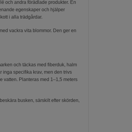
gelé och andra förädlade produkter. En
 renande egenskaper och hjälper
kott i alla trädgårdar.
ti med vackra vita blommor. Den ger en
marken och täckas med fiberduk, halm
r inga specifika krav, men den trivs
nde vatten. Planteras med 1–1,5 meters
beskära busken, särskilt efter skörden,