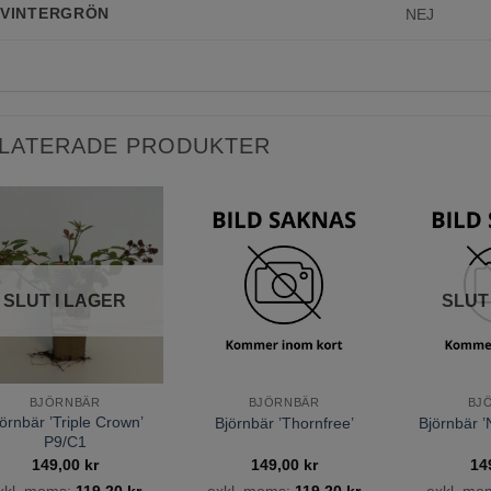
VINTERGRÖN
NEJ
LATERADE PRODUKTER
Lägg till
Lägg till
önskelista
önskelista
SLUT I LAGER
SLUT
BJÖRNBÄR
BJÖRNBÄR
BJ
örnbär ’Triple Crown’
Björnbär ’Thornfree’
Björnbär 
P9/C1
149,00
kr
149,00
kr
14
xkl. moms:
119,20
kr
exkl. moms:
119,20
kr
exkl. mo