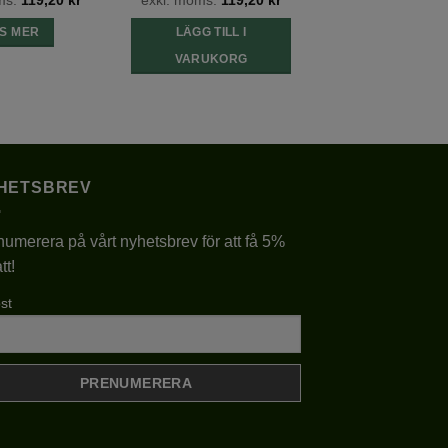
S MER
LÄGG TILL I
VARUKORG
HETSBREV
umerera på vårt nyhetsbrev för att få 5%
tt!
st