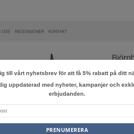
 OSS
RECENSIONER
KONTAKT
Björnb
g till vårt nyhetsbrev för att få 5% rabatt på ditt n
Lägg till
önskelista
Taggfri sor
 dig uppdaterad med nyheter, kampanjer och exkl
Frosttålig
erbjudanden.
skott. Bär 
september
149,0
exkl. moms