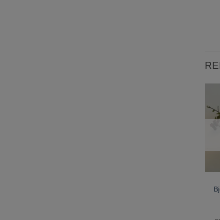
RE
Bj
e