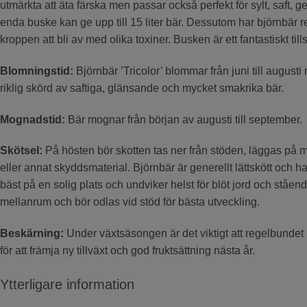
utmärkta att äta färska men passar också perfekt för sylt, saft, 
enda buske kan ge upp till 15 liter bär. Dessutom har björnbär
kroppen att bli av med olika toxiner. Busken är ett fantastiskt tills
Blomningstid:
Björnbär ’Tricolor’ blommar från juni till augus
riklig skörd av saftiga, glänsande och mycket smakrika bär.
Mognadstid:
Bär mognar från början av augusti till september.
Skötsel:
På hösten bör skotten tas ner från stöden, läggas på 
eller annat skyddsmaterial. Björnbär är generellt lättskött och ha
bäst på en solig plats och undviker helst för blöt jord och ståe
mellanrum och bör odlas vid stöd för bästa utveckling.
Beskärning:
Under växtsäsongen är det viktigt att regelbundet 
för att främja ny tillväxt och god fruktsättning nästa år.
Ytterligare information