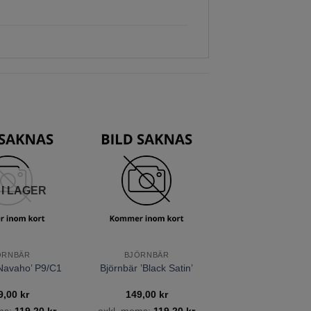
Lägg till
Lägg till
önskelista
önskelista
 I LAGER
ÖRNBÄR
BJÖRNBÄR
’Navaho’ P9/C1
Björnbär ’Black Satin’
9,00
kr
149,00
kr
ms:
119,20
kr
exkl. moms:
119,20
kr