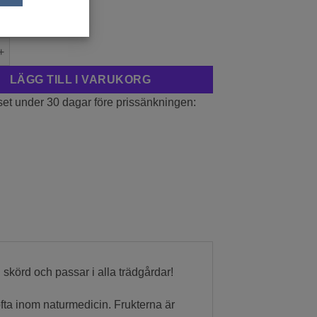
r
Tricolor' P9/C1 mängd
LÄGG TILL I VARUKORG
set under 30 dagar före prissänkningen:
g skörd och passar i alla trädgårdar!
ta inom naturmedicin. Frukterna är