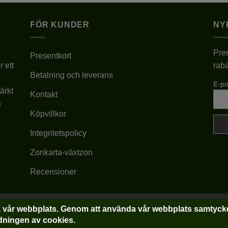
har
har
flera
flera
FÖR KUNDER
NY
varianter.
varianter.
De
De
Pren
olika
olika
Presentkort
r ett
raba
alternativen
alternativen
Betalning och leverans
kan
kan
E-po
väljas
väljas
ärkt
Kontakt
på
på
a
produktsidan
produktsidan
Köpvillkor
Integritetspolicy
Zonkarta-växtzon
Recensioner