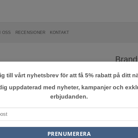
 OSS
RECENSIONER
KONTAKT
Brands
g till vårt nyhetsbrev för att få 5% rabatt på ditt n
Lägg till
önskelista
Vackert oc
 dig uppdaterad med nyheter, kampanjer och exkl
gröna och r
erbjudanden.
Klipp bort
139,0
exkl. moms