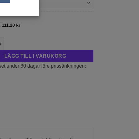
239,00 kr
LEK
:
111,20
kr
'Prairie Fire' mängd
LÄGG TILL I VARUKORG
set under 30 dagar före prissänkningen: