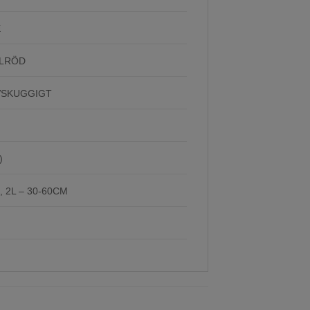
E
ELRÖD
VSKUGGIGT
)
, 2L – 30-60CM