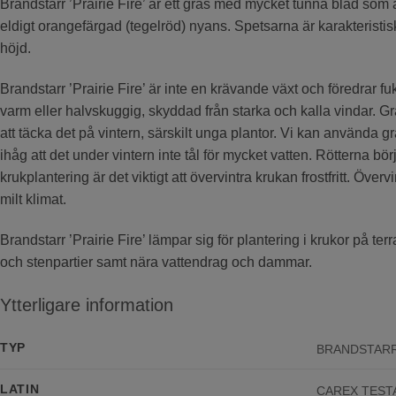
Brandstarr ’Prairie Fire’ är ett gräs med mycket tunna blad som ä
eldigt orangefärgad (tegelröd) nyans. Spetsarna är karakteristis
höjd.
Brandstarr ’Prairie Fire’ är inte en krävande växt och föredrar fu
varm eller halvskuggig, skyddad från starka och kalla vindar. Gräse
att täcka det på vintern, särskilt unga plantor. Vi kan använda g
ihåg att det under vintern inte tål för mycket vatten. Rötterna bör
krukplantering är det viktigt att övervintra krukan frostfritt. Överv
milt klimat.
Brandstarr ’Prairie Fire’ lämpar sig för plantering i krukor på te
och stenpartier samt nära vattendrag och dammar.
Ytterligare information
TYP
BRANDSTAR
LATIN
CAREX TEST