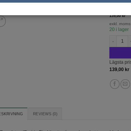
KRUKSTOR
139,00
kr
exkl. moms
20 i lager
Brandstarr 
Lägsta pri
139,00
kr
ESKRIVNING
REVIEWS (0)