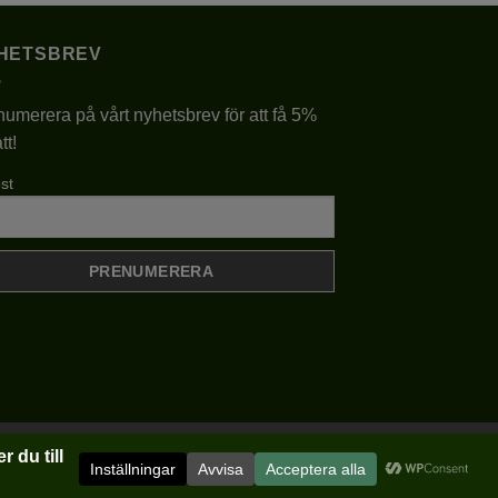
har
flera
HETSBREV
varianter.
De
umerera på vårt nyhetsbrev för att få 5%
olika
tt!
alternativen
kan
st
väljas
på
produktsidan
Klarna
Visa
MasterCard