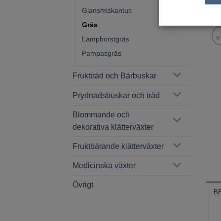
Glansmiskantus
Gräs
Lampborstgräs
Pampasgräs
Fruktträd och Bärbuskar
Prydnadsbuskar och träd
Blommande och
dekorativa klätterväxter
Fruktbärande klätterväxter
Medicinska växter
Övrigt
B