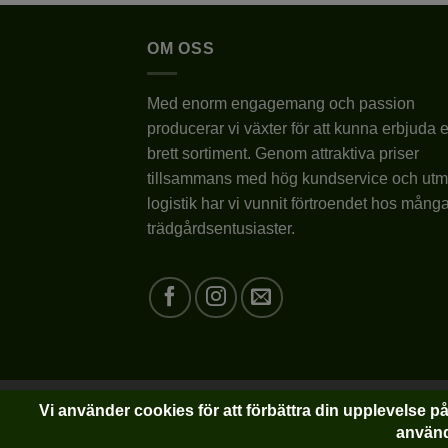
har
har
flera
flera
OM OSS
varianter.
varianter.
De
De
Med enorm engagemang och passion
olika
olika
producerar vi växter för att kunna erbjuda e
alternativen
alternativen
kan
kan
brett sortiment. Genom attraktiva priser
väljas
väljas
tillsammans med hög kundservice och utm
på
på
logistik har vi vunnit förtroendet hos mång
produktsidan
produktsidan
trädgårdsentusiaster.
Copyright 2022-2026 ©
Plantlycka