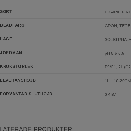
SORT
PRAIRIE FIR
BLADFÄRG
GRÖN, TEG
LÄGE
SOLIGT/HAL
JORDMÅN
pH 5,5-6,5
KRUKSTORLEK
P9/C1, 2L (C2
LEVERANSHÖJD
1L – 10-20CM
FÖRVÄNTAD SLUTHÖJD
0,45M
LATERADE PRODUKTER