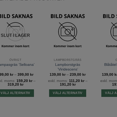
Lägg till
Lägg till
önskelista
önskelista
SLUT I LAGER
ÖVRIGT
LAMPBORSTGRÄS
Lampborstgräs
ampasgräs ’Selloana’
Blåtåte
’Viridescens’
:
Prisintervall:
Prisintervall:
99,00
kr
–
399,00
kr
139,00
kr
–
239,00
kr
139,00
k
199,00 kr
139,00 kr
kl. moms:
159,20
kr
–
exkl. moms:
111,20
kr
–
exkl. mo
till
till
319,20
kr
191,20
kr
19
399,00 kr
239,00 kr
VÄLJ ALTERNATIV
VÄLJ ALTERNATIV
VÄLJ A
Den
Den
här
här
produkten
produkten