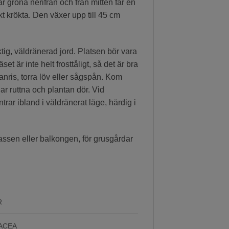
r gröna nerifrån och från mitten får en
kt krökta. Den växer upp till 45 cm
ktig, väldränerad jord. Platsen bör vara
t är inte helt frosttåligt, så det är bra
ranris, torra löv eller sågspån. Kom
jar ruttna och plantan dör. Vid
intrar ibland i väldränerat läge, härdig i
rrassen eller balkongen, för grusgårdar
R
ACEA