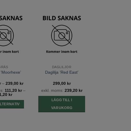
Lägg till
Lägg till
önskelista
önskelista
GRÄS
DAGLILJOR
l ’Moorhexe’
Daglilja ’Red East’
Prisintervall:
r
–
239,00
kr
299,00
kr
139,00 kr
ms:
111,20
kr
–
exkl. moms:
239,20
kr
till
1,20
kr
239,00 kr
LÄGG TILL I
LTERNATIV
VARUKORG
Den
här
produkten