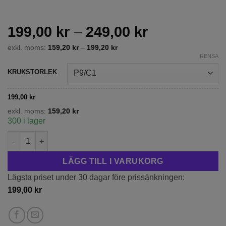
Prisintervall
199,00
kr
–
249,00
kr
199,00 kr
exkl. moms:
159,20
kr
–
199,20
kr
till
RENSA
249,00 kr
KRUKSTORLEK
199,00
kr
exkl. moms:
159,20
kr
300 i lager
Hortensia 'Libelle' mängd
LÄGG TILL I VARUKORG
Lägsta priset under 30 dagar före prissänkningen:
199,00
kr