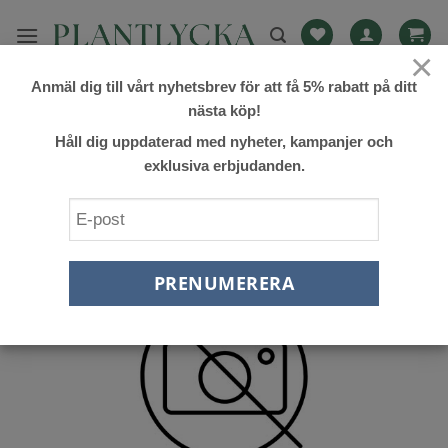
Skip
to
×
content
Anmäl dig till vårt nyhetsbrev för att få 5% rabatt på ditt
FILTRERA
nästa köp!
Håll dig uppdaterad med nyheter, kampanjer och
exklusiva erbjudanden.
Lägg till
önskelista