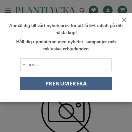
Skip
to
×
content
Anmäl dig till vårt nyhetsbrev för att få 5% rabatt på ditt
FILTRERA
nästa köp!
Håll dig uppdaterad med nyheter, kampanjer och
exklusiva erbjudanden.
Lägg till
önskelista