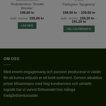
RHODODENDRON
SYREN
Rododendron ’Scarlet
Klipp ovanför ett utåtriktat skott. Under de första
Parksyren ’Saugeana’
Wonder’
etableringsåren kan man också putsa bort vissna
tervall:
Prisinte
199,00
kr
199,00
kr
–
239,00
kr
0 kr
199,00
blommor så att all energi går till tillväxt i stället för
exkl. moms:
159,20
kr
exkl. moms:
159,20
kr
–
till
191,20
kr
0 kr
239,00
att bilda frökapslar. Busken klarar oftast
LÄS MER
föryngringsbeskärning ned till 15-30 cm från
VÄLJ ALTERNATIV
marken tidigt på våren. Ympade rododendron ska
Den
här
man i stället gallra ur.
produkten
har
Ytterligare information
flera
OM OSS
varianter.
TYP
RODODENDRON
De
olika
Med enorm engagemang och passion producerar vi växter
LATIN
RHODODENDRON
alternativen
för att kunna erbjuda er ett brett sortiment. Genom attraktiva
kan
SORT
priser tillsammans med hög kundservice och utmärkt
GEISHA PURPLE
väljas
på
logistik har vi vunnit förtroendet hos många
produktsidan
KRUKSTORLEK
P9/C1, 2L (C2)
trädgårdsentusiaster.
VÄXTZON
1 – 3