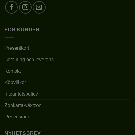
BLOMFÄRG
PURPURRÖD-LILA
BLOMSTORLEK
SMÅ
FÖR KUNDER
BLOMNINGSTID
V
Presentkort
LÄGE
SOLIGT/HALVSKUGGIGT
Betalning och leverans
JORDMÅN
pH 4,5-5,5
Kontakt
Köpvillkor
PLANTERINGSTID
III-X
Integritetspolicy
10 CM UNDER
PLANTERINGSDJUP
MARKYTAN
Zonkarta-växtzon
Recensioner
PLANTERINGSAVSTÅND
0,5-1M
BESKÄRNING
SOM ÖNSKAS
NYHETSBREV