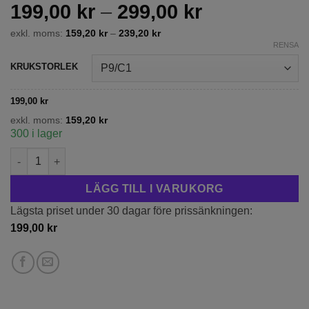
Prisintervall
199,00
kr
–
299,00
kr
199,00 kr
exkl. moms:
159,20
kr
–
239,20
kr
till
RENSA
299,00 kr
KRUKSTORLEK
199,00
kr
exkl. moms:
159,20
kr
300 i lager
Japansk azalea (Rhododendron) 'Geisha Purple' mängd
LÄGG TILL I VARUKORG
Lägsta priset under 30 dagar före prissänkningen:
199,00
kr