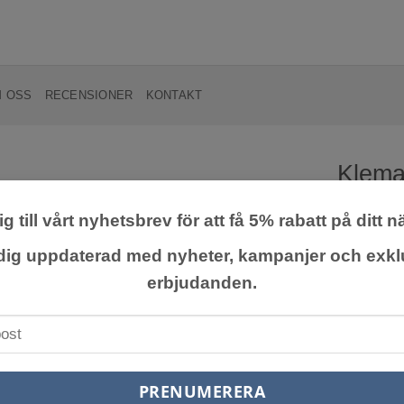
 OSS
RECENSIONER
KONTAKT
Klemat
g till vårt nyhetsbrev för att få 5% rabatt på ditt n
Lägg till
önskelista
Klematis ’H
 dig uppdaterad med nyheter, kampanjer och exkl
långvariga
erbjudanden.
skönhetssh
kraftiga t
en älskad 
249,0