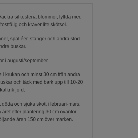
 Vackra silkeslena blommor, fyllda med
sttålig och kräver lite skötsel.
aner, spaljéer, stänger och andra stöd.
indre buskar.
or i augusti/september.
 i krukan och minst 30 cm från andra
uskar och täck med bark upp till 10-20
kalkrik jord.
t döda och sjuka skott i februari-mars.
a året efter plantering 30 cm ovanför
följande åren 150 cm över marken.