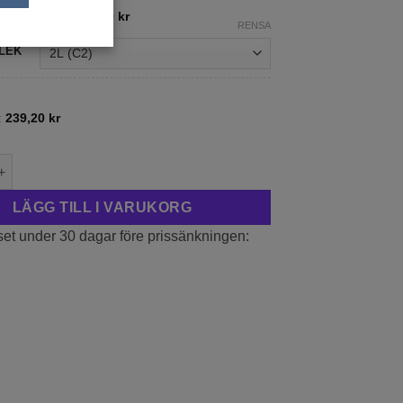
249,00 kr
:
199,20
kr
–
319,20
kr
RENSA
till
399,00 kr
LEK
:
239,20
kr
Henryi' (storblommig) mängd
LÄGG TILL I VARUKORG
set under 30 dagar före prissänkningen: