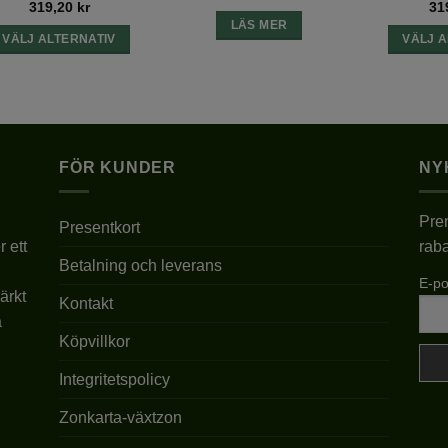
319,20
kr
31
399,00 kr
LÄS MER
VÄLJ ALTERNATIV
VÄLJ A
Den
här
produkten
har
flera
FÖR KUNDER
NY
varianter.
De
Pren
olika
Presentkort
r ett
raba
alternativen
Betalning och leverans
kan
E-po
väljas
ärkt
Kontakt
på
a
produktsidan
Köpvillkor
Integritetspolicy
Zonkarta-växtzon