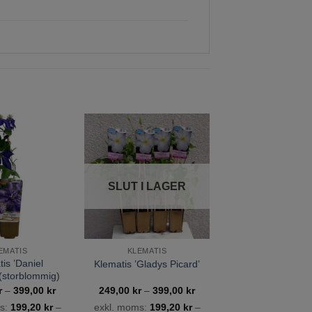
Lägg till
Lägg till
önskelista
önskelista
SLUT I LAGER
EMATIS
KLEMATIS
is ’Daniel
Klematis ’Gladys Picard’
(storblommig)
Prisintervall:
Prisintervall:
r
–
399,00
kr
249,00
kr
–
399,00
kr
249,00 kr
249,00 kr
s:
199,20
kr
–
exkl. moms:
199,20
kr
–
till
till