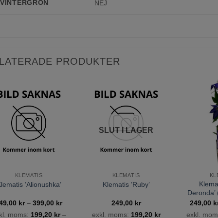
VINTERGRÖN
NEJ
LATERADE PRODUKTER
Lägg till
Lägg till
önskelista
önskelista
SLUT I LAGER
KLEMATIS
KLEMATIS
KL
Klemat
lematis ’Alionushka’
Klematis ’Ruby’
Deronda’ 
:
Prisintervall:
49,00
kr
–
399,00
kr
249,00
kr
249,00
k
249,00 kr
kl. moms:
199,20
kr
–
exkl. moms:
199,20
kr
exkl. mom
till