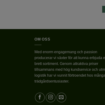
319,20
kr
319,20
kr
,00 kr
399,00 kr
399,00 kr
VÄLJ ALTERNATIV
VÄLJ ALTERNATIV
Den
Den
här
här
produkten
produkten
har
har
flera
flera
OM OSS
varianter.
varianter.
De
De
Med enorm engagemang och passion
olika
olika
producerar vi växter för att kunna erbjuda e
alternativen
alternativen
kan
kan
brett sortiment. Genom attraktiva priser
väljas
väljas
tillsammans med hög kundservice och utm
på
på
logistik har vi vunnit förtroendet hos mång
produktsidan
produktsidan
trädgårdsentusiaster.