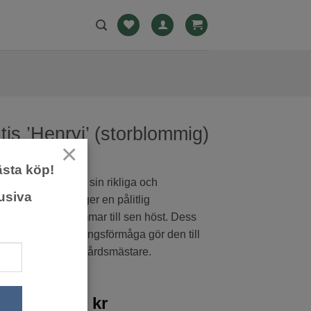
is ’Henryi’ (storblommig)
×
ästa köp!
enryi’ är känd för sin rikliga och
usiva
 blomning, vilket ger en pålitlig
ow från tidig sommar till sen höst. Dess
illväxt och anpassningsförmåga gör den till
favorit bland trädgårdsmästare.
Prisintervall:
0
kr
–
399,00
kr