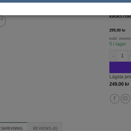
exkl. moms
KRUKSTOR
299,00
kr
exkl. moms
5 i lager
Klematis '
Lägsta pri
249,00
kr
ESKRIVNING
REVIEWS (0)