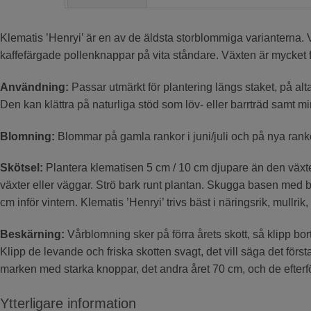
Klematis ’Henryi’ är en av de äldsta storblommiga varianterna.
kaffefärgade pollenknappar på vita ståndare. Växten är mycket fro
Användning:
Passar utmärkt för plantering längs staket, på alt
Den kan klättra på naturliga stöd som löv- eller barrträd samt m
Blomning:
Blommar på gamla rankor i juni/juli och på nya rank
Skötsel:
Plantera klematisen 5 cm / 10 cm djupare än den växte
växter eller väggar. Strö bark runt plantan. Skugga basen med b
cm inför vintern. Klematis ’Henryi’ trivs bäst i näringsrik, mullrik, 
Beskärning:
Vårblomning sker på förra årets skott, så klipp bor
Klipp de levande och friska skotten svagt, det vill säga det först
marken med starka knoppar, det andra året 70 cm, och de efter
Ytterligare information