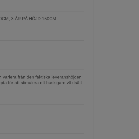
70CM, 3.ÅR PÅ HÖJD 150CM
variera från den faktiska leveranshöjden
ppta för att stimulera ett buskigare växtsätt.