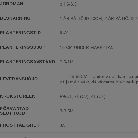
JORDMÅN
pH 6-6,5
BESKÄRNING
1.ÅR PÅ HÖJD 30CM, 2.ÅR PÅ HÖJD 
PLANTERINGSTID
III-X
PLANTERINGSDJUP
10 CM UNDER MARKYTAN
PLANTERINGSAVSTÅND
0,5-1M
1L – 25-60CM – Under våren kan höjden 
LEVERANSHÖJD
på just din växt, då växterna blivit nerkli
KRUKSTORLEK
P9/C1, 2L (C2), 4L (C4)
FÖRVÄNTAD
3-3,5M
SLUTHÖJD
FROSTTÅLIGHET
JA