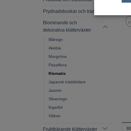
Prydnadsbuskar och träd
Blommande och
dekorativa klätterväxter
Blåregn
Akebia
Murgröna
Passiflora
Klematis
Japansk träddödare
Jasmin
Silverregn
Kaprifol
Vildvin
B
Fruktbärande klätterväxter