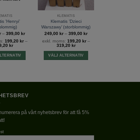
EMATIS
KLEMATIS
is ’Henryi’
Klematis ’Dzieci
rblommig)
Warszawy’ (storblommig)
Prisintervall:
Prisintervall:
r
–
399,00
kr
249,00
kr
–
399,00
kr
249,00 kr
249,00 kr
s:
199,20
kr
–
exkl. moms:
199,20
kr
–
till
till
9,20
kr
319,20
kr
399,00 kr
399,00 kr
LTERNATIV
VÄLJ ALTERNATIV
Den
Den
här
här
produkten
produkten
har
har
flera
flera
HETSBREV
varianter.
varianter.
De
De
umerera på vårt nyhetsbrev för att få 5%
olika
olika
tt!
alternativen
alternativen
kan
kan
st
väljas
väljas