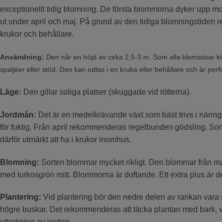
exceptionellt tidig blomning. De första blommorna dyker upp mot
ut under april och maj. På grund av den tidiga blomningstiden 
krukor och behållare.
Användning:
Den når en höjd av cirka 2,5-3 m. Som alla klematisar kl
spaljéer eller stöd. Den kan odlas i en kruka eller behållare och är perfe
Läge:
Den gillar soliga platser (skuggade vid rötterna).
Jordmån:
Det är en medelkrävande växt som bäst trivs i näring
för fuktig. Från april rekommenderas regelbunden gödsling. Sort
därför utmärkt att ha i krukor inomhus.
Blomning:
Sorten blommar mycket rikligt. Den blommar från ma
med turkosgrön mitt. Blommorna är doftande. Ett extra plus är d
Plantering:
Vid plantering bör den nedre delen av rankan var
högre buskar. Det rekommenderas att täcka plantan med bark, vi
uttorkning av jorden.