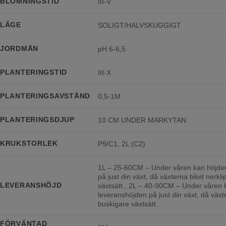
BLOMNINGSTID
III-V
LÄGE
SOLIGT/HALVSKUGGIGT
JORDMÅN
pH 6-6,5
PLANTERINGSTID
III-X
PLANTERINGSAVSTÅND
0,5-1M
PLANTERINGSDJUP
10 CM UNDER MARKYTAN
KRUKSTORLEK
P9/C1, 2L (C2)
1L – 25-60CM – Under våren kan höjden 
på just din växt, då växterna blivit nerkli
LEVERANSHÖJD
växtsätt., 2L – 40-90CM – Under våren k
leveranshöjden på just din växt, då växter
buskigare växtsätt.
FÖRVÄNTAD