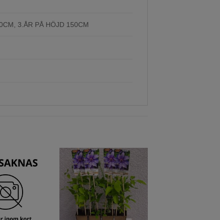
70CM, 3.ÅR PÅ HÖJD 150CM
Lägg till
Lägg till
önskelista
önskelista