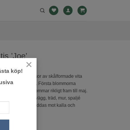
is ’Joe’
×
ästa köp!
rön sort med massor av skålformade vita
usiva
ed gula ståndare. Första blommorna
i mars och den blommar rikligt fram till maj.
ärkt att odla mot vägg, träd, mur, spaljé
 i kruka. Måste skyddas mot kalla och
ar.