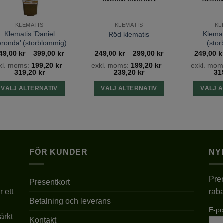
KLEMATIS
KLEMATIS
KL
Klematis ’Daniel
Klemat
Röd klematis
ronda’ (storblommig)
(sto
Prisintervall:
Prisintervall:
49,00
kr
–
399,00
kr
249,00
kr
–
299,00
kr
249,00
k
249,00 kr
249,00 kr
kl. moms:
199,20
kr
–
exkl. moms:
199,20
kr
–
exkl. mom
till
till
319,20
kr
239,20
kr
31
399,00 kr
299,00 kr
VÄLJ ALTERNATIV
VÄLJ ALTERNATIV
VÄLJ A
Den
Den
här
här
produkten
produkten
har
har
flera
flera
FÖR KUNDER
NY
varianter.
varianter.
De
De
Pren
olika
olika
Presentkort
r ett
raba
alternativen
alternativen
Betalning och leverans
kan
kan
E-po
väljas
väljas
ärkt
Kontakt