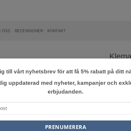
 OSS
RECENSIONER
KONTAKT
Klemat
g till vårt nyhetsbrev för att få 5% rabatt på ditt n
Lägg till
önskelista
En vinterg
 dig uppdaterad med nyheter, kampanjer och exkl
blommor m
erbjudanden.
dyker upp 
Passar utm
eller även
starka vind