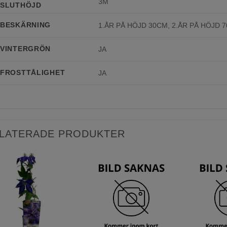
3M
SLUTHÖJD
BESKÄRNING
1.ÅR PÅ HÖJD 30CM, 2.ÅR PÅ HÖJD 
VINTERGRÖN
JA
FROSTTÅLIGHET
JA
LATERADE PRODUKTER
Lägg till
Lägg till
önskelista
önskelista