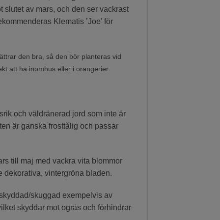
 slutet av mars, och den ser vackrast
rekommenderas Klematis ’Joe’ för
ättrar den bra, så den bör planteras vid
kt att ha inomhus eller i orangerier.
srik och väldränerad jord som inte är
en är ganska frosttålig och passar
rs till maj med vackra vita blommor
e dekorativa, vintergröna bladen.
a skyddad/skuggad exempelvis av
lket skyddar mot ogräs och förhindrar