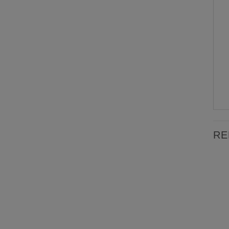
RE
Lägg till
Lägg till
önskelista
önskelista
SLUT I LAGER
SLUT I LAGER