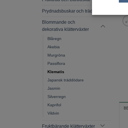
Prydnadsbuskar och träd
Blommande och
dekorativa klätterväxter
Blåregn
Akebia
Murgröna
Passiflora
Klematis
Japansk träddödare
Jasmin
Silverregn
Kaprifol
B
Vildvin
Fruktbärande klätterväxter