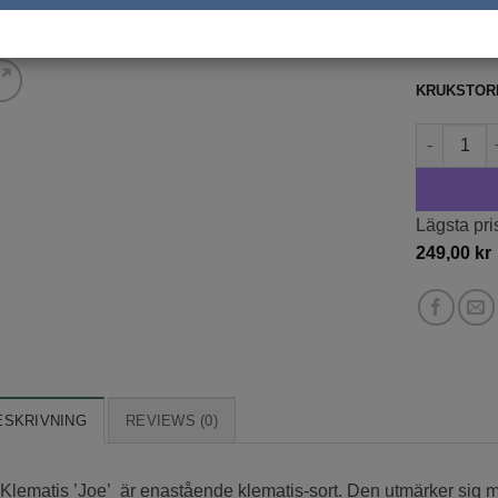
249,0
exkl. moms
KRUKSTOR
Klematis '
Lägsta pri
249,00
kr
ESKRIVNING
REVIEWS (0)
Klematis ’Joe’ är enastående klematis-sort. Den utmärker sig 