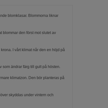
rande blomklasar. Blommorna liknar
mat blommar den först mot slutet av
 krona. I vårt klimat når den en höjd på
om ändrar färg till gult på hösten.
varmare klimatzon. Den bör planteras på
höver skyddas under vintern och