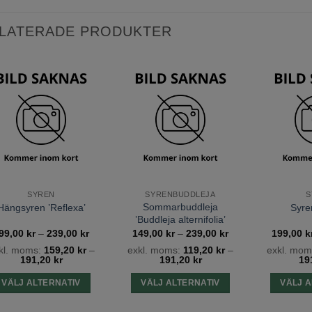
LATERADE PRODUKTER
Lägg till
Lägg till
önskelista
önskelista
SYREN
SYRENBUDDLEJA
S
Sommarbuddleja
Hängsyren ’Reflexa’
Syre
’Buddleja alternifolia’
:
Prisintervall:
Prisintervall:
99,00
kr
–
239,00
kr
149,00
kr
–
239,00
kr
199,00
k
199,00 kr
149,00 kr
kl. moms:
159,20
kr
–
exkl. moms:
119,20
kr
–
exkl. mom
till
till
191,20
kr
191,20
kr
19
239,00 kr
239,00 kr
VÄLJ ALTERNATIV
VÄLJ ALTERNATIV
VÄLJ A
Den
Den