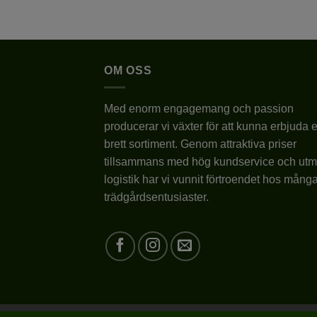
här
här
produkten
produkten
har
har
flera
flera
OM OSS
varianter.
varianter.
De
De
Med enorm engagemang och passion
olika
olika
producerar vi växter för att kunna erbjuda e
alternativen
alternativen
kan
kan
brett sortiment. Genom attraktiva priser
väljas
väljas
tillsammans med hög kundservice och utm
på
på
logistik har vi vunnit förtroendet hos mång
produktsidan
produktsidan
trädgårdsentusiaster.