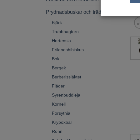
Prydnadsbuskar och träd
Björk
Trubbhagtorn
Hortensia
Frilandshibiskus
Bok
Bergek
Berberissläktet
Fläder
Syrenbuddleja
Kornell
Forsythia
Krypoxbär
Rönn