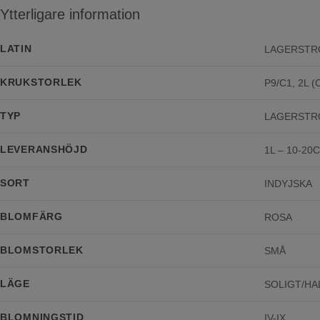
Ytterligare information
LATIN
LAGERSTRO
KRUKSTORLEK
P9/C1, 2L (C
TYP
LAGERSTR
LEVERANSHÖJD
1L – 10-20
SORT
INDYJSKA
BLOMFÄRG
ROSA
BLOMSTORLEK
SMÅ
LÄGE
SOLIGT/H
BLOMNINGSTID
IV-IX