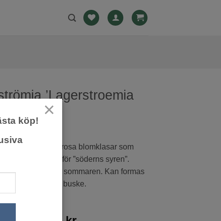
strömia ’Lagerstroemia
×
’
ästa köp!
usiva
a och imponerande rosa blomklasar som
enblommor. Kallas för ”söderns syren”.
kligt mot slutet av sommaren. Kan formas
et träd eller en stor buske.
Prisintervall:
0
kr
–
499,00
kr