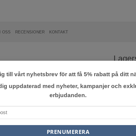
 OSS
RECENSIONER
KONTAKT
Lager
indica
g till vårt nyhetsbrev för att få 5% rabatt på ditt n
Lägg till
önskelista
 dig uppdaterad med nyheter, kampanjer och exkl
Attraktiv
erbjudanden.
liknar syr
Blommar ri
som ett lit
249,0