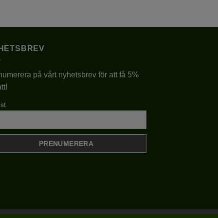
här
produkten
har
flera
HETSBREV
varianter.
De
umerera på vårt nyhetsbrev för att få 5%
olika
tt!
alternativen
kan
st
väljas
på
produktsidan