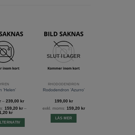
Lägg till
Lägg till
önskelista
önskelista
SLUT I LAGER
YREN
RHODODENDRON
n ’Helen’
Rododendron ’Azurro’
Prisintervall:
r
–
239,00
kr
199,00
kr
199,00 kr
s:
159,20
kr
–
exkl. moms:
159,20
kr
till
1,20
kr
239,00 kr
LÄS MER
LTERNATIV
Den