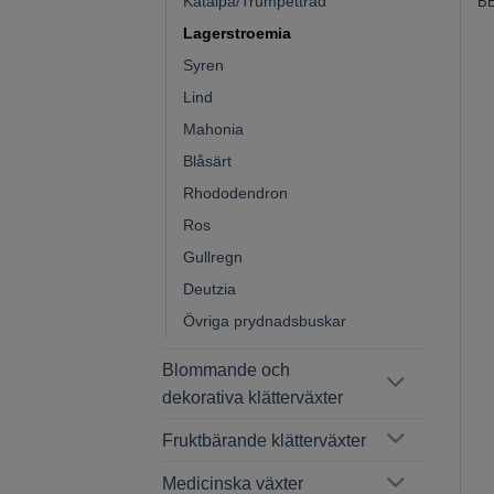
Katalpa/Trumpetträd
B
Lagerstroemia
Syren
Lind
Mahonia
Blåsärt
Rhododendron
Ros
Gullregn
Deutzia
Övriga prydnadsbuskar
Blommande och
dekorativa klätterväxter
Fruktbärande klätterväxter
Medicinska växter