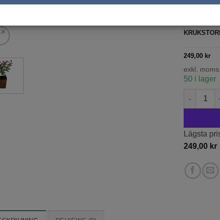
exkl. moms
KRUKSTOR
249,00
kr
exkl. moms
50 i lager
Lagerström
Lägsta pri
249,00
kr