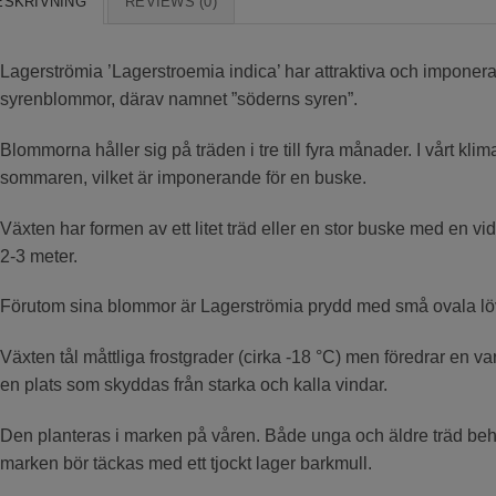
ESKRIVNING
REVIEWS (0)
Lagerströmia ’Lagerstroemia indica’ har attraktiva och impone
syrenblommor, därav namnet ”söderns syren”.
Blommorna håller sig på träden i tre till fyra månader. I vårt kli
sommaren, vilket är imponerande för en buske.
Växten har formen av ett litet träd eller en stor buske med en vid
2-3 meter.
Förutom sina blommor är Lagerströmia prydd med små ovala löv s
Växten tål måttliga frostgrader (cirka -18 °C) men föredrar en 
en plats som skyddas från starka och kalla vindar.
Den planteras i marken på våren. Både unga och äldre träd be
marken bör täckas med ett tjockt lager barkmull.