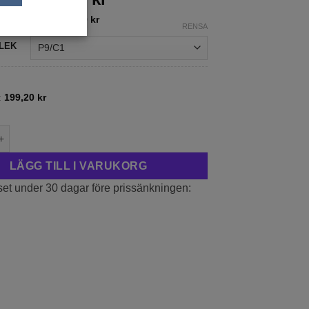
249,00 kr
:
199,20
kr
–
399,20
kr
RENSA
till
499,00 kr
LEK
:
199,20
kr
ia 'Lagerstroemia indica' mängd
LÄGG TILL I VARUKORG
set under 30 dagar före prissänkningen: