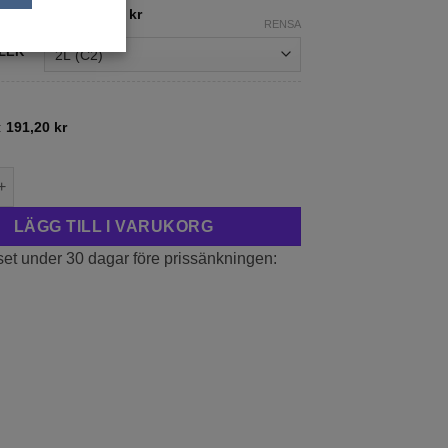
139,00 kr
:
111,20
kr
–
191,20
kr
RENSA
till
239,00 kr
LEK
:
191,20
kr
gräs ‘Lady U’ mängd
LÄGG TILL I VARUKORG
set under 30 dagar före prissänkningen: