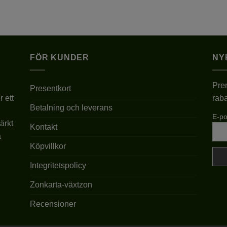
Den
här
produkten
har
flera
FÖR KUNDER
NY
varianter.
De
Pren
olika
Presentkort
r ett
raba
alternativen
Betalning och leverans
kan
E-po
väljas
ärkt
Kontakt
på
a
produktsidan
Köpvillkor
Integritetspolicy
Zonkarta-växtzon
Recensioner