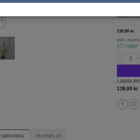
exkl. moms
KRUKSTOR
239,00
kr
exkl. moms
47 i lager
Lampborst
Lägsta pri
139,00
kr
ESKRIVNING
REVIEWS (0)