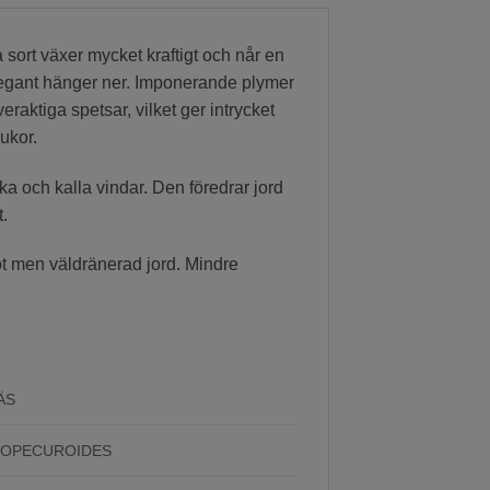
ort växer mycket kraftigt och når en
elegant hänger ner. Imponerande plymer
eraktiga spetsar, vilket ger intrycket
ukor.
a och kalla vindar. Den föredrar jord
t.
blöt men väldränerad jord. Mindre
ÄS
LOPECUROIDES