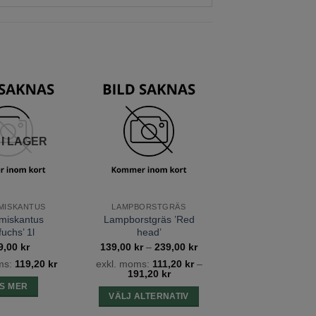
Lägg till
Lägg till
önskelista
önskelista
 I LAGER
MISKANTUS
LAMPBORSTGRÄS
miskantus
Lampborstgräs ’Red
fuchs’ 1l
head’
Prisintervall:
9,00
kr
139,00
kr
–
239,00
kr
139,00 kr
ms:
119,20
kr
exkl. moms:
111,20
kr
–
till
191,20
kr
239,00 kr
S MER
VÄLJ ALTERNATIV