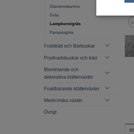
Glansmiskantus
Gräs
Lampborstgräs
Pampasgräs
Fruktträd och Bärbuskar
Prydnadsbuskar och träd
Blommande och
dekorativa klätterväxter
Fruktbärande klätterväxter
Medicinska växter
Övrigt
B