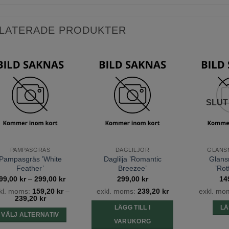
LATERADE PRODUKTER
Lägg till
Lägg till
önskelista
önskelista
SLUT
PAMPASGRÄS
DAGLILJOR
GLANS
Pampasgräs ’White
Daglilja ’Romantic
Glans
Feather’
Breezee’
’Rot
Prisintervall:
99,00
kr
–
299,00
kr
299,00
kr
14
199,00 kr
kl. moms:
159,20
kr
–
exkl. moms:
239,20
kr
exkl. mo
till
239,20
kr
299,00 kr
LÄGG TILL I
LÄ
VÄLJ ALTERNATIV
VARUKORG