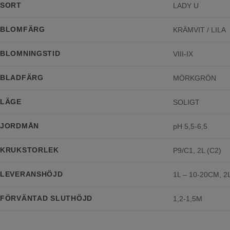
SORT
LADY U
BLOMFÄRG
KRÄMVIT / LILA
BLOMNINGSTID
VIII-IX
BLADFÄRG
MÖRKGRÖN
LÄGE
SOLIGT
JORDMÅN
pH 5,5-6,5
KRUKSTORLEK
P9/C1, 2L (C2)
LEVERANSHÖJD
1L – 10-20CM, 2
FÖRVÄNTAD SLUTHÖJD
1,2-1,5M