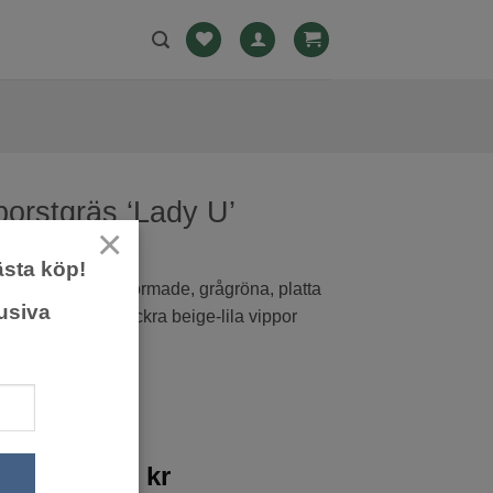
orstgräs ‘Lady U’
×
ästa köp!
de gräs med bågformade, grågröna, platta
usiva
ga blad. Bildar vackra beige-lila vippor
kas till eternell
.
Prisintervall:
0
kr
–
239,00
kr