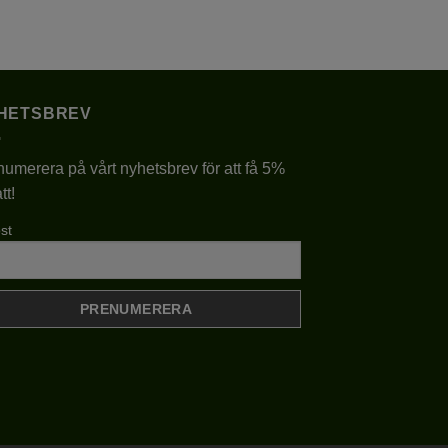
Den
här
produkten
har
flera
HETSBREV
varianter.
De
umerera på vårt nyhetsbrev för att få 5%
olika
tt!
alternativen
kan
st
väljas
på
produktsidan