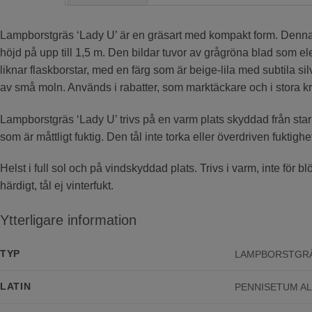
Lampborstgräs ‘Lady U’ är en gräsart med kompakt form. Denna s
höjd på upp till 1,5 m. Den bildar tuvor av grågröna blad som 
liknar flaskborstar, med en färg som är beige-lila med subtila silv
av små moln. Används i rabatter, som marktäckare och i stora kr
Lampborstgräs ‘Lady U’ trivs på en varm plats skyddad från stark
som är måttligt fuktig. Den tål inte torka eller överdriven fuktighe
Helst i full sol och på vindskyddad plats. Trivs i varm, inte för 
härdigt, tål ej vinterfukt.
Ytterligare information
TYP
LAMPBORSTGR
LATIN
PENNISETUM A