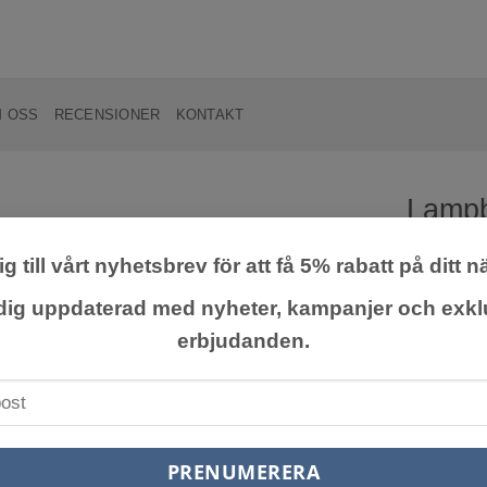
 OSS
RECENSIONER
KONTAKT
Lampb
g till vårt nyhetsbrev för att få 5% rabatt på ditt n
Lägg till
önskelista
Tuvbildan
 dig uppdaterad med nyheter, kampanjer och exkl
och spetsi
erbjudanden.
som kan tor
139,0