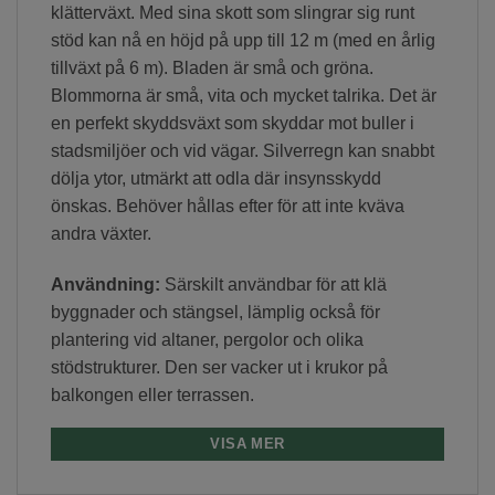
klätterväxt. Med sina skott som slingrar sig runt
stöd kan nå en höjd på upp till 12 m (med en årlig
tillväxt på 6 m). Bladen är små och gröna.
Blommorna är små, vita och mycket talrika. Det är
en perfekt skyddsväxt som skyddar mot buller i
stadsmiljöer och vid vägar. Silverregn kan snabbt
dölja ytor, utmärkt att odla där insynsskydd
önskas. Behöver hållas efter för att inte kväva
andra växter.
Användning:
Särskilt användbar för att klä
byggnader och stängsel, lämplig också för
plantering vid altaner, pergolor och olika
stödstrukturer. Den ser vacker ut i krukor på
balkongen eller terrassen.
VISA MER
Blomning:
Från juli till oktober.