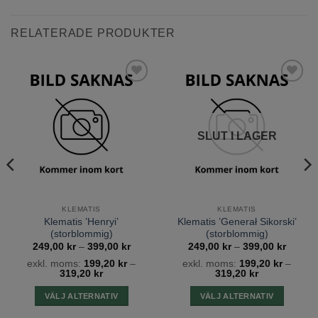
Skötsel:
Silverregn har inga speciella jordkrav.
Den trivs i soliga lägen.
RELATERADE PRODUKTER
Ytterligare information
BESKÄRNING
SOM ÖNSKAS
Lägg till
Lägg till
önskelista
önskelista
PLANTERINGSDJUP
10 CM UNDER MARKYTAN
SLUT I LAGER
BLOMFÄRG
VIT
FROSTTÅLIGHET
JA
KLEMATIS
KLEMATIS
LATIN
FALLOPIA AUBERTI
Klematis ’Henryi’
Klematis ’Generał Sikorski’
(storblommig)
(storblommig)
tervall:
Prisintervall:
Prisinte
249,00
kr
–
399,00
kr
249,00
kr
–
399,00
kr
PLANTERINGSAVSTÅND
0,5-1M
0 kr
249,00 kr
249,00
exkl. moms:
199,20
kr
–
exkl. moms:
199,20
kr
–
till
till
319,20
kr
319,20
kr
0 kr
399,00 kr
399,00
PLANTERINGSTID
III-X
VÄLJ ALTERNATIV
VÄLJ ALTERNATIV
Den
Den
JORDMÅN
pH 6-6,5