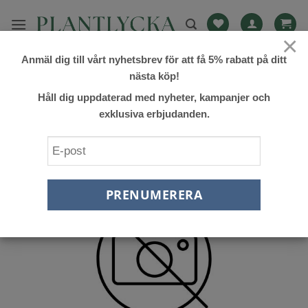
Skip
to
×
content
Anmäl dig till vårt nyhetsbrev för att få 5% rabatt på ditt
FILTRERA
nästa köp!
Håll dig uppdaterad med nyheter, kampanjer och
exklusiva erbjudanden.
Lägg till
önskelista