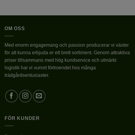
här
här
produkten
produkten
KRUKSTORLEK
P9/C1
har
har
flera
flera
LÄGE
SOLIGT/HALVSKUGGIGT
OM OSS
varianter.
varianter.
De
De
TYP
SILVERREGN/BOKHARABINDA
olika
olika
Med enorm engagemang och passion producerar vi växter
alternativen
alternativen
för att kunna erbjuda er ett brett sortiment. Genom attraktiva
kan
kan
BLOMSTORLEK
SMÅ
priser tillsammans med hög kundservice och utmärkt
väljas
väljas
FÖRVÄNTAD
på
på
logistik har vi vunnit förtroendet hos många
6-10M
SLUTHÖJD
produktsidan
produktsidan
trädgårdsentusiaster.
LEVERANSHÖJD
1L – 10-20CM
VINTERGRÖN
NEJ
BLOMNINGSTID
VI-IX
FÖR KUNDER