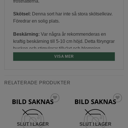
frostnätterna.
Skötsel:
Denna sort har inte så stora skötselkrav.
Föredrar en solig plats.
Beskärning:
Var några år rekommenderas en
kraftig beskärning till 5-10 cm höjd. Detta föryngrar
busken och stimulerar tillväxt och blomning.
VISA MER
Ytterligare information
TYP
ROS
RELATERADE PRODUKTER
LATIN
ROSA
SORT
BEL ANGE
Lägg till
Lägg till
önskelista
önskelista
VÄXTZON
1 – 2
SLUT I LAGER
SLUT I LAGER
BLOMFÄRG
ROSA