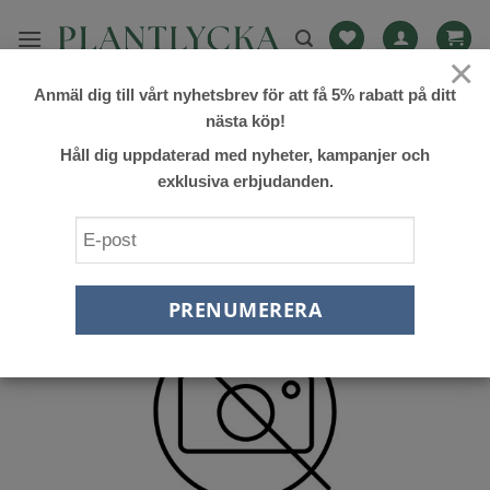
Skip
to
×
content
Anmäl dig till vårt nyhetsbrev för att få 5% rabatt på ditt
FILTRERA
nästa köp!
Håll dig uppdaterad med nyheter, kampanjer och
exklusiva erbjudanden.
Lägg till
önskelista