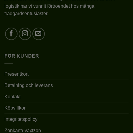
KRUKSTORLEK
2L (C2)
logistik har vi vunnit förtroendet hos många
trädgårdsentusiaster.
LEVERANSHÖJD
4L – 40-90CM
FÖRVÄNTAD
1-1,5M
SLUTHÖJD
FROSTTÅLIGHET
JA
FÖR KUNDER
VINTERGRÖN
NEJ
Presentkort
Betalning och leverans
Kontakt
Köpvillkor
Integritetspolicy
Zonkarta-växtzon