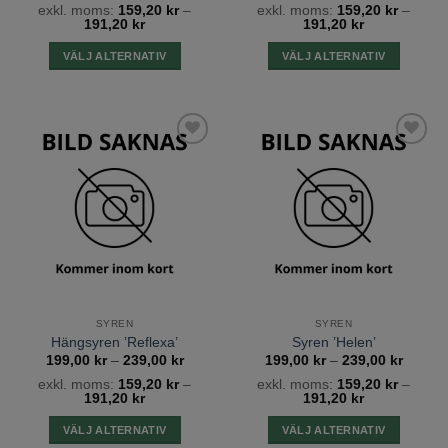
exkl. moms:
159,20
kr
–
exkl. moms:
159,20
kr
–
till
till
191,20
kr
191,20
kr
239,00 kr
239,00
VÄLJ ALTERNATIV
VÄLJ ALTERNATIV
Den
Den
här
här
produkten
produkten
har
har
Lägg till
Lägg till
flera
flera
önskelista
önskelista
varianter.
varianter.
De
De
olika
olika
alternativen
alternativen
kan
kan
väljas
väljas
på
på
SYREN
SYREN
produktsidan
produktsidan
Hängsyren ’Reflexa’
Syren ’Helen’
Prisintervall:
Prisinte
199,00
kr
–
239,00
kr
199,00
kr
–
239,00
kr
199,00 kr
199,00
exkl. moms:
159,20
kr
–
exkl. moms:
159,20
kr
–
till
till
191,20
kr
191,20
kr
239,00 kr
239,00
VÄLJ ALTERNATIV
VÄLJ ALTERNATIV