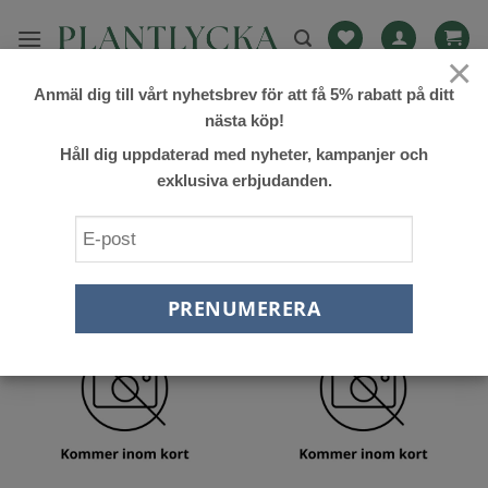
Skip
to
×
content
Anmäl dig till vårt nyhetsbrev för att få 5% rabatt på ditt
HEM
/
PRODUKTER MÄRKTA ”FLÄDER”
nästa köp!
FILTRERA
Håll dig uppdaterad med nyheter, kampanjer och
exklusiva erbjudanden.
Lägg till
Lägg till
önskelista
önskelista