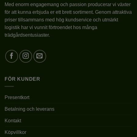
olika
Med enorm engagemang och passion producerar vi växter
alternativen
för att kunna erbjuda er ett brett sortiment. Genom attraktiva
kan
priser tillsammans med hög kundservice och utmärkt
väljas
på
logistik har vi vunnit förtroendet hos många
produktsidan
trädgårdsentusiaster.
FÖR KUNDER
Presentkort
Betalning och leverans
Kontakt
Köpvillkor