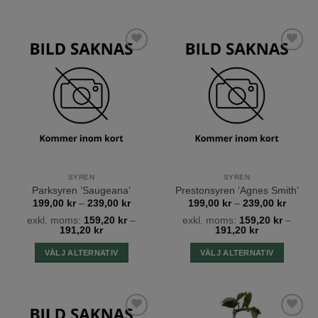
Den
Den
här
här
produkten
produkten
har
har
Lägg till
Lägg till
flera
flera
önskelista
önskelista
varianter.
varianter.
De
De
olika
olika
alternativen
alternativen
kan
kan
väljas
väljas
på
på
SYREN
SYREN
produktsidan
produktsidan
Parksyren ’Saugeana’
Prestonsyren ’Agnes Smith’
Prisintervall:
Prisinte
199,00
kr
–
239,00
kr
199,00
kr
–
239,00
kr
199,00 kr
199,00
exkl. moms:
159,20
kr
–
exkl. moms:
159,20
kr
–
till
till
191,20
kr
191,20
kr
239,00 kr
239,00
VÄLJ ALTERNATIV
VÄLJ ALTERNATIV
Den
Den
här
här
produkten
produkten
har
har