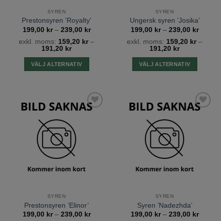
SYREN
SYREN
Prestonsyren ’Royalty’
Ungersk syren ’Josika’
Prisintervall:
Prisinte
199,00
kr
–
239,00
kr
199,00
kr
–
239,00
kr
199,00 kr
199,00
exkl. moms:
159,20
kr
–
exkl. moms:
159,20
kr
–
till
till
191,20
kr
191,20
kr
239,00 kr
239,00
VÄLJ ALTERNATIV
VÄLJ ALTERNATIV
Den
Den
här
här
produkten
produkten
har
har
Lägg till
Lägg till
flera
flera
önskelista
önskelista
varianter.
varianter.
De
De
olika
olika
alternativen
alternativen
kan
kan
väljas
väljas
på
på
SYREN
SYREN
produktsidan
produktsidan
Prestonsyren ’Elinor’
Syren ’Nadezhda’
Prisintervall:
Prisinte
199,00
kr
–
239,00
kr
199,00
kr
–
239,00
kr
199,00 kr
199,00