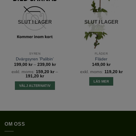
Lägg till
Lägg till
flera
flera
önskelista
önskelista
varianter.
varianter.
De
De
SLUT I LAGER
SLUT I LAGER
olika
olika
alternativen
alternativen
kan
kan
väljas
väljas
på
på
SYREN
FLÄDER
produktsidan
produktsidan
Dvärgsyren ’Palibin’
Fläder
Prisintervall:
199,00
kr
–
239,00
kr
149,00
kr
199,00 kr
exkl. moms:
159,20
kr
–
exkl. moms:
119,20
kr
till
191,20
kr
239,00 kr
LÄS MER
VÄLJ ALTERNATIV
Den
här
produkten
har
flera
OM OSS
varianter.
De