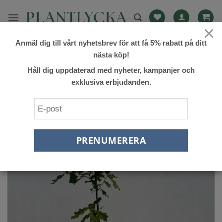
Skip
to
×
content
Anmäl dig till vårt nyhetsbrev för att få 5% rabatt på ditt
FILTRERA
nästa köp!
Håll dig uppdaterad med nyheter, kampanjer och
exklusiva erbjudanden.
Lägg till
önskelista