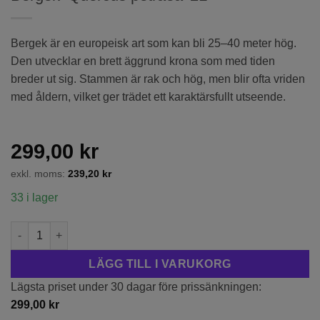
Bergek är en europeisk art som kan bli 25–40 meter hög.
Den utvecklar en brett äggrund krona som med tiden
breder ut sig. Stammen är rak och hög, men blir ofta vriden
med åldern, vilket ger trädet ett karaktärsfullt utseende.
299,00
kr
exkl. moms:
239,20
kr
33 i lager
Bergek 'Quercus petraea' 2L mängd
LÄGG TILL I VARUKORG
Lägsta priset under 30 dagar före prissänkningen:
299,00
kr