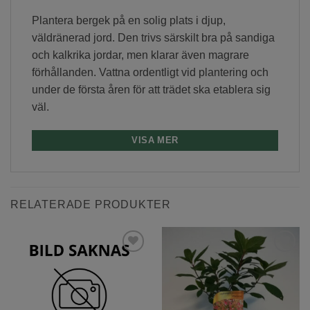
Plantera bergek på en solig plats i djup,
väldränerad jord. Den trivs särskilt bra på sandiga
och kalkrika jordar, men klarar även magrare
förhållanden. Vattna ordentligt vid plantering och
under de första åren för att trädet ska etablera sig
väl.
Skötsel
VISA MER
Bergeken är en tålig art som kräver lite skötsel när
den väl har etablerat sig. Under torra somrar kan
RELATERADE PRODUKTER
extra vattning behövas. Täck gärna marken runt
stammen med bark eller kompost för att bevara
fukt och minska ogrästrycket.
Lägg till
Lägg till
Läge
önskelista
önskelista
Trädet är ljusälskande och utvecklas bäst i soliga,