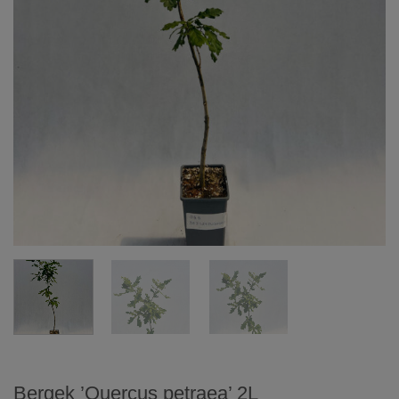
Bergek ’Quercus petraea’ 2L