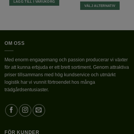
SORT
MARIESII PERFECTA
LÄGG TILL I VARUKORG
VÄLJ ALTERNATIV
Den
BLOMFÄRG
LJUSBLÅ, ROSA-LILA
här
produkten
BLOMSTORLEK
MEDELSTORA
har
flera
BLOMNINGSTID
VII-IX
OM OSS
varianter.
De
olika
LÄGE
SOLIGT/HALVSKUGGIGT/SKU
Med enorm engagemang och passion producerar vi växter
alternativen
för att kunna erbjuda er ett brett sortiment. Genom attraktiva
kan
JORDMÅN
pH 5,5-6,5
priser tillsammans med hög kundservice och utmärkt
väljas
på
logistik har vi vunnit förtroendet hos många
PLANTERINGSTID
III-X
produktsidan
trädgårdsentusiaster.
PLANTERINGSDJUP
10CM UNDER MARKYTAN
PLANTERINGSAVSTÅND
0,5-1M
BESKÄRNING
BARA SJUKA OCH DÖDA GREN
FÖR KUNDER