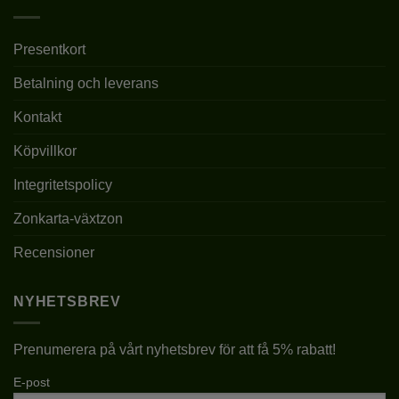
KRUKSTORLEK
P9/C1
Presentkort
LEVERANSHÖJD
1L – 10-20CM
Betalning och leverans
FÖRVÄNTAD
1,2-1,5M
SLUTHÖJD
Kontakt
NEJ, VINTERTÄCKNING
Köpvillkor
FROSTTÅLIGHET
REKOMMENDERAS
Integritetspolicy
VINTERGRÖN
NEJ
Zonkarta-växtzon
Recensioner
NYHETSBREV
Prenumerera på vårt nyhetsbrev för att få 5% rabatt!
E-post