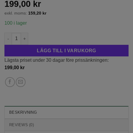
199,00
kr
exkl. moms:
159,20
kr
100 i lager
Hortensia 'Mariesii Perfecta' P9/C1 mängd
LÄGG TILL I VARUKORG
Lägsta priset under 30 dagar före prissänkningen:
199,00
kr
BESKRIVNING
REVIEWS (0)