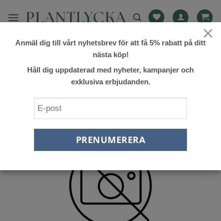
Skip
to
×
content
Anmäl dig till vårt nyhetsbrev för att få 5% rabatt på ditt
FILTRERA
nästa köp!
Håll dig uppdaterad med nyheter, kampanjer och
exklusiva erbjudanden.
Lägg till
önskelista