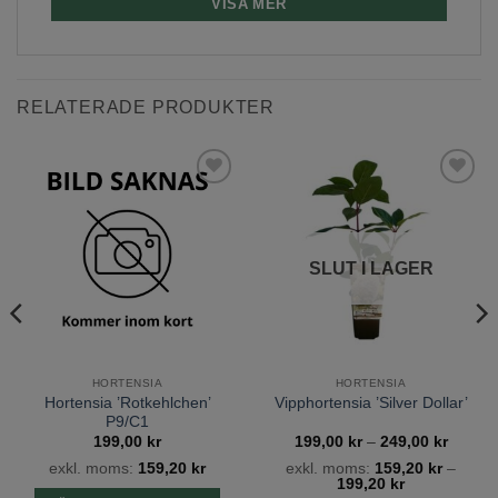
Beskärning:
Eftersom blomknopparna bildas året
VISA MER
innan bör busken inte beskäras på våren, utan
endast gamla, skadade eller frusna grenar tas
bort.
RELATERADE PRODUKTER
Läge:
Hortensia ’Mariesii Perfecta’ trivs bäst i
halvskugga, i vindskyddat läge.
Lägg till
Lägg till
Jordmån:
Hortensia ’Mariesii Perfecta’ trivs i
önskelista
önskelista
näringsrik, genomsläpplig och jämnt fuktig jord.
SLUT I LAGER
Under blomningen har växten ett stort
vattenbehov.
Ytterligare information
HORTENSIA
HORTENSIA
TYP
HORTENSIA
Hortensia ’Rotkehlchen’
Vipphortensia ’Silver Dollar’
P9/C1
Prisinte
199,00
kr
199,00
kr
–
249,00
kr
LATIN
HYDRANGEA MACROPHYLLA
199,00
exkl. moms:
159,20
kr
exkl. moms:
159,20
kr
–
till
199,20
kr
249,00