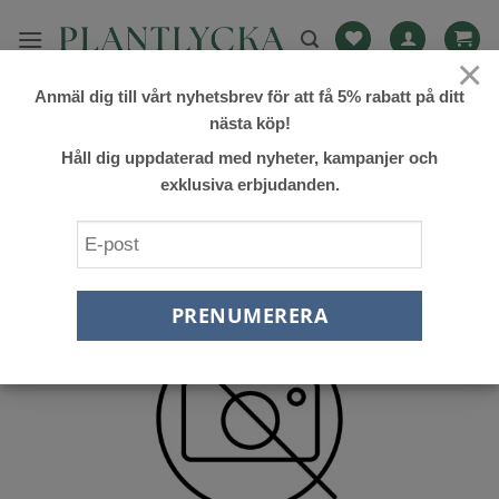
Skip
to
×
content
Anmäl dig till vårt nyhetsbrev för att få 5% rabatt på ditt
FILTRERA
nästa köp!
Håll dig uppdaterad med nyheter, kampanjer och
exklusiva erbjudanden.
Lägg till
önskelista