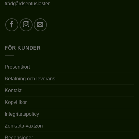
produktsidan
trädgårdsentusiaster.
PLANTERINGSAVSTÅND
2-3M
10 CM UNDER
PLANTERINGSDJUP
MARKYTAN
JORDMÅN
pH 6-6,5
FÖR KUNDER
PLANTERINGSTID
III-X
Presentkort
BESKÄRNING
SOM ÖNSKAS
Betalning och leverans
VINTERGRÖN
NEJ
Kontakt
Köpvillkor
FROSTTÅLIGHET
JA
Integritetspolicy
Zonkarta-växtzon
Recensioner