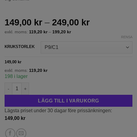
Prisintervall
149,00
kr
–
249,00
kr
149,00 kr
exkl. moms:
119,20
kr
–
199,20
kr
till
RENSA
249,00 kr
KRUKSTORLEK
149,00
kr
exkl. moms:
119,20
kr
198 i lager
Hybriddeutzia 'Mont Rose' mängd
LÄGG TILL I VARUKORG
Lägsta priset under 30 dagar före prissänkningen:
149,00
kr