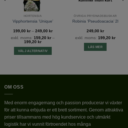
TYP
HYBRIDDEUTZIA
LATIN
DEUTZIA HYBRIDA
HORTENSIA
ÖVRIGA PRYDNADSBUSKAR
Vipphortensia ’Unique’
Robinia ‘Pseudoacacia’ 2l
KRUKSTORLEK
P9/C1, 2L (C2)
Prisintervall:
199,00
kr
–
249,00
kr
249,00
kr
199,00 kr
exkl. moms:
159,20
kr
–
exkl. moms:
199,20
kr
till
199,20
kr
249,00 kr
VÄXTZON
1 – 4
LÄS MER
VÄLJ ALTERNATIV
LEVERANSHÖJD
2L – 30-60CM
Den
här
produkten
SORT
MONT ROSE
har
flera
BLOMFÄRG
ROSA-VIT
OM OSS
varianter.
De
BLOMSTORLEK
MYCKET SMÅ
olika
Med enorm engagemang och passion producerar vi växter
alternativen
för att kunna erbjuda er ett brett sortiment. Genom attraktiva
LÄGE
SOLIGT/HALVSKUGGIGT
kan
priser tillsammans med hög kundservice och utmärkt
väljas
BLOMNINGSTID
på
logistik har vi vunnit förtroendet hos många
VI