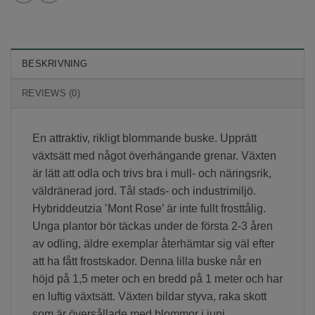
BESKRIVNING
REVIEWS (0)
En attraktiv, rikligt blommande buske. Upprätt
växtsätt med något överhängande grenar. Växten
är lätt att odla och trivs bra i mull- och näringsrik,
väldränerad jord. Tål stads- och industrimiljö.
Hybriddeutzia ’Mont Rose’ är inte fullt frosttålig.
Unga plantor bör täckas under de första 2-3 åren
av odling, äldre exemplar återhämtar sig väl efter
att ha fått frostskador. Denna lilla buske når en
höjd på 1,5 meter och en bredd på 1 meter och har
en luftig växtsätt. Växten bildar styva, raka skott
som är översållade med blommor i juni.