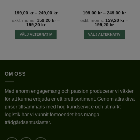
Beskärning:
Beskärning utförs efter blomningen
tervall:
Prisintervall:
Prisinte
199,00
kr
–
249,00
kr
199,00
kr
–
249,00
kr
0 kr
199,00 kr
199,00
exkl. moms:
159,20
kr
–
exkl. moms:
159,20
kr
–
eller på vårvintern. Ta bort cirka två tredjedelar av
till
till
199,20
kr
199,20
kr
0 kr
249,00 kr
249,00
årets/föregående års tillväxt ovanför ett bladpar för
VÄLJ ALTERNATIV
VÄLJ ALTERNATIV
att främja större blomklasar till nästa säsong. Om
Den
Den
en kraftigare beskärning önskas för att skapa extra
här
här
stora blomklasar, spara då 1-2 bladpar efter
produkten
produkten
föregående års beskärningsnivå.
har
har
flera
flera
Zon 1-4
OM OSS
varianter.
varianter.
De
De
Ytterligare information
olika
olika
Med enorm engagemang och passion producerar vi växter
alternativen
alternativen
för att kunna erbjuda er ett brett sortiment. Genom attraktiva
kan
kan
TYP
HORTENSIA
priser tillsammans med hög kundservice och utmärkt
väljas
väljas
på
på
logistik har vi vunnit förtroendet hos många
LATIN
HYDRANGEA
produktsidan
produktsidan
trädgårdsentusiaster.
SORT
ANNABELLE