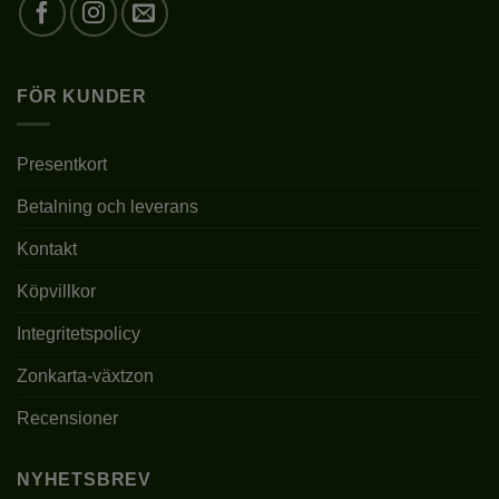
VÄXTZON
1 – 4
BLOMFÄRG
VIT
FÖR KUNDER
BLOMSTORLEK
STORA
Presentkort
BLOMNINGSTID
VI-IX
Betalning och leverans
LÄGE
SOLIGT/HALVSKUGGIGT
Kontakt
JORDMÅN
pH 5,5-6,5
Köpvillkor
Integritetspolicy
PLANTERINGSTID
III-X
Zonkarta-växtzon
10 CM UNDER
PLANTERINGSDJUP
MARKYTAN
Recensioner
PLANTERINGSAVSTÅND
0,5-1M
NYHETSBREV