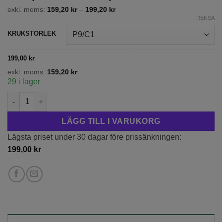
199,00 kr
exkl. moms:
159,20
kr
–
199,20
kr
till
RENSA
249,00 kr
KRUKSTORLEK
199,00
kr
exkl. moms:
159,20
kr
29 i lager
Vidjehortensia 'Annabelle' mängd
LÄGG TILL I VARUKORG
Lägsta priset under 30 dagar före prissänkningen:
199,00
kr