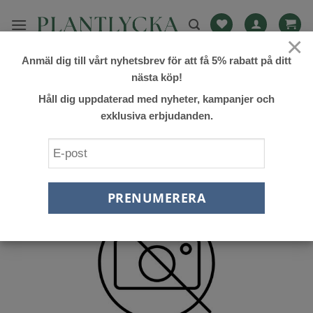
Skip
to
×
content
Anmäl dig till vårt nyhetsbrev för att få 5% rabatt på ditt
FILTRERA
nästa köp!
Håll dig uppdaterad med nyheter, kampanjer och
exklusiva erbjudanden.
Lägg till
önskelista