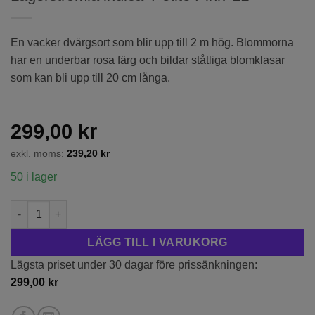
En vacker dvärgsort som blir upp till 2 m hög. Blommorna
har en underbar rosa färg och bildar ståtliga blomklasar
som kan bli upp till 20 cm långa.
299,00
kr
exkl. moms:
239,20
kr
50 i lager
Lagerströmia indica 'Petite Pink' 2L mängd
LÄGG TILL I VARUKORG
Lägsta priset under 30 dagar före prissänkningen:
299,00
kr