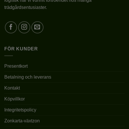
logistik har vi vunnit förtroendet hos många
trädgårdsentusiaster.
PLANTERINGSAVSTÅND
1M
BESKÄRNING
SOM ÖNSKAS
KRUKSTORLEK
2L (C2)
FÖR KUNDER
LEVERANSHÖJD
20-30 CM
FÖRVÄNTAD
Presentkort
1-1,5M
SLUTHÖJD
Betalning och leverans
FROSTTÅLIGHET
JA
Kontakt
VINTERGRÖN
NEJ
Köpvillkor
Integritetspolicy
Zonkarta-växtzon