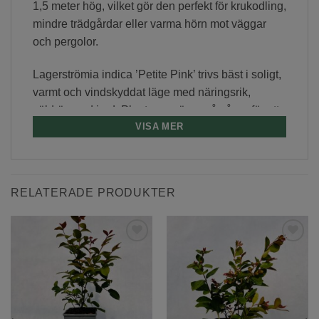
1,5 meter hög, vilket gör den perfekt för krukodling,
mindre trädgårdar eller varma hörn mot väggar
och pergolor.
Lagerströmia indica ’Petite Pink’ trivs bäst i soligt,
varmt och vindskyddat läge med näringsrik,
väldränerad jord. Planteras gärna på våren för att
VISA MER
hinna etablera sig innan vintern. I kallare delar av
landet odlas den med fördel i kruka, som
övervintras frostfritt (t.ex. i växthus eller garage).
RELATERADE PRODUKTER
Tål kyla ner till cirka –15 till –18 °C och är härdig
till zon 1 (upp till zon 2 i skyddat läge).
Ytterligare information
Lägg till
Lägg till
önskelista
önskelista
TYP
LAGERSTRÖMIA
SORT
Petite Pink