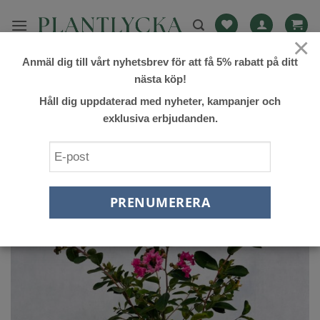
Skip
to
×
content
Anmäl dig till vårt nyhetsbrev för att få 5% rabatt på ditt
FILTRERA
nästa köp!
Håll dig uppdaterad med nyheter, kampanjer och
exklusiva erbjudanden.
Lägg till
önskelista