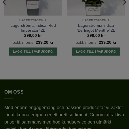
LAGERSTROEMIA
LATIN
INDICA
LAGERSTROEMIA
LAGERSTROEMIA
Lagerströmia indica ’Red
Lagerströmia indica
VÄXTZON
1
Imperator’ 2L
’Berlingot Menthe’ 2L
299,00
kr
299,00
kr
BLOMFÄRG
exkl. moms:
239,20
kr
exkl. moms:
239,20
kr
ROSA
LÄGG TILL I VARUKORG
LÄGG TILL I VARUKORG
BLOMSTORLEK
STORA
BLOMNINGSTID
VII-X
LÄGE
SOLIGT
OM OSS
JORDMÅN
pH 6-6,5
Med enorm engagemang och passion producerar vi växter
PLANTERINGSTID
III-VI
för att kunna erbjuda er ett brett sortiment. Genom attraktiva
priser tillsammans med hög kundservice och utmärkt
10 CM UNDER
PLANTERINGSDJUP
MARKYTAN