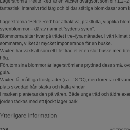
Lagerströmia ’Petite Red’ är en vacker dvärgsort som blir 1,2–
fantastisk, intensivt röd färg och bildar ståtliga blomklasar som k
Lagerströmia ’Petite Red’ har attraktiva, praktfulla, vipplika 
syrenblommor – därav namnet ”sydens syren”.
Blommorna sitter kvar på trädet i tre–fyra månader. I vårt klimat 
sommaren, vilket är mycket imponerande för en buske.
Växten har växtsätt som ett litet träd eller en stor buske med bre
hög.
Förutom sina blommor är lagerströmians prydnad dess små, ova
gula.
Växten tål måttliga frostgrader (ca –18 °C), men föredrar ett va
plats skyddad från starka och kalla vindar.
I marken planteras den på våren. Både unga träd och äldre exe
jorden täckas med ett tjockt lager bark.
Ytterligare information
TYP
LAGERSTR