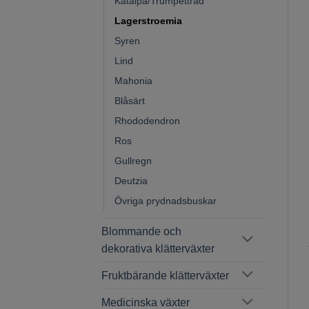
Katalpa/Trumpetträd
Lagerstroemia
Syren
Lind
Mahonia
Blåsärt
Rhododendron
Ros
Gullregn
Deutzia
Övriga prydnadsbuskar
Blommande och
dekorativa klätterväxter
Fruktbärande klätterväxter
Medicinska växter