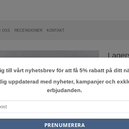
 OSS
RECENSIONER
KONTAKT
Lagers
Red’ 
g till vårt nyhetsbrev för att få 5% rabatt på ditt n
Lägg till
önskelista
 dig uppdaterad med nyheter, kampanjer och exkl
En kompak
erbjudanden.
från juli t
trivs i sol
299,0