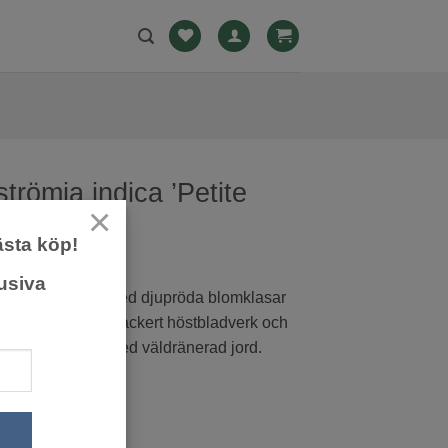
trömia indica ’Petite
×
2L
ästa köp!
usiva
t lagerströmia med djup­röda blomklasar
ill september. Får vackert höstbladverk och
igt, skyddat läge med väldränerad jord.
0
kr