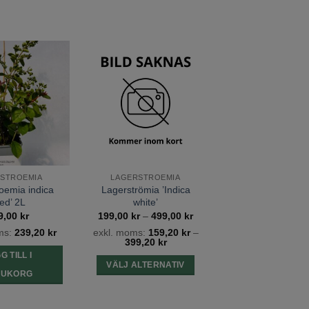
Lägg till
Lägg till
önskelista
önskelista
STROEMIA
LAGERSTROEMIA
oemia indica
Lagerströmia ’Indica
ed’ 2L
white’
Prisintervall:
9,00
kr
199,00
kr
–
499,00
kr
199,00 kr
ms:
239,20
kr
exkl. moms:
159,20
kr
–
till
399,20
kr
499,00 kr
G TILL I
VÄLJ ALTERNATIV
RUKORG
Den
här