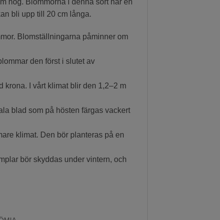
2 m hög. Blommorna i denna sort har en
an bli upp till 20 cm långa.
blommor. Blomställningarna påminner om
blommar den först i slutet av
d krona. I vårt klimat blir den 1,2–2 m
la blad som på hösten färgas vackert
rmare klimat. Den bör planteras på en
mplar bör skyddas under vintern, och
ÖMIA