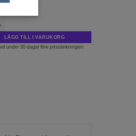
:
239,20
kr
ia indica 'Petite Red' 2L mängd
LÄGG TILL I VARUKORG
set under 30 dagar före prissänkningen: