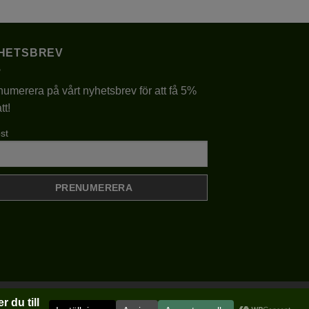
produkten
har
flera
HETSBREV
varianter.
De
umerera på vårt nyhetsbrev för att få 5%
olika
tt!
alternativen
kan
st
väljas
på
produktsidan
Klarna
Visa
MasterCard