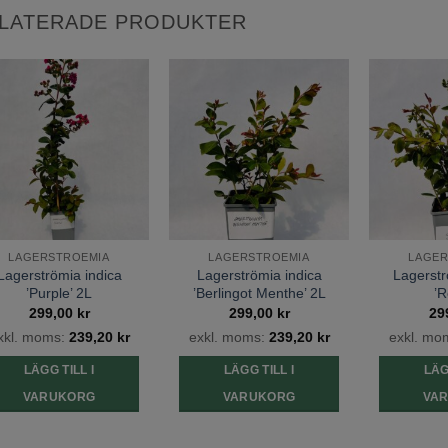
LATERADE PRODUKTER
Lägg till
Lägg till
önskelista
önskelista
LAGERSTROEMIA
LAGERSTROEMIA
LAGER
Lagerströmia indica
Lagerströmia indica
Lagerstr
’Purple’ 2L
’Berlingot Menthe’ 2L
’R
299,00
kr
299,00
kr
29
xkl. moms:
239,20
kr
exkl. moms:
239,20
kr
exkl. mo
LÄGG TILL I
LÄGG TILL I
LÄG
VARUKORG
VARUKORG
VA