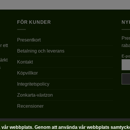
FÖR KUNDER
NY
Pren
Presentkort
r ett
raba
Betalning och leverans
E-po
ärkt
Kontakt
a
Köpvillkor
Integritetspolicy
Zonkarta-växtzon
Recensioner