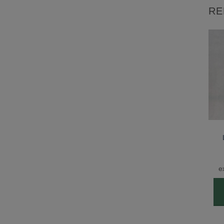
RE
Lägg till
Lägg till
önskelista
önskelista
LAGERSTROEMIA
LAGERSTROEMIA
Lagerströmia indica
Lagerströmia indica ’Red
’Rubra Magnifica’ 2L
Imperator’ 2L
299,00
kr
299,00
kr
exkl. moms:
239,20
kr
exkl. moms:
239,20
kr
e
LÄGG TILL I
LÄGG TILL I
VARUKORG
VARUKORG