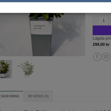
exkl. moms
18 i lager
Lagerström
Lägsta pri
299,00
kr
ESKRIVNING
REVIEWS (0)