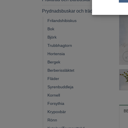
Prydnadsbuskar och träd
Frilandshibiskus
Bok
Björk
Trubbhagtorn
Hortensia
Bergek
Berberissläktet
Fläder
Syrenbuddleja
Kornell
Forsythia
B
Krypoxbär
Rönn