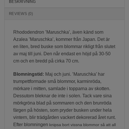
BESKRIVNING
REVIEWS (0)
Rhododendron ’Maruschka’, även känd som
Azalea ’Maruschka’, kommer från Japan. Det är
en liten, bred buske som blommar rikligt från slutet
av maj till juni. Den når endast en höjd på 30-50
cm och en bredd på cirka 70 cm.
Blomningstid:
Maj och juni. ’Maruschka’ har
trumpettformade små blommor, karminröda,
mörkare i mitten, samlade i topparna av skotten.
Dessutom bleknar de inte i solen. Tack vare sina
mörkgröna blad på sommaren och den brunröda
färgen på hösten, som pryder busken under hela
vintern, blir trädgården vackert dekorerad året runt.
Efter blomningen
knipsa bort vissna blommor så att all