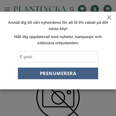
Skip
to
×
content
Anmäl dig till vårt nyhetsbrev för att få 5% rabatt på ditt
FILTRERA
nästa köp!
Håll dig uppdaterad med nyheter, kampanjer och
exklusiva erbjudanden.
Lägg till
önskelista