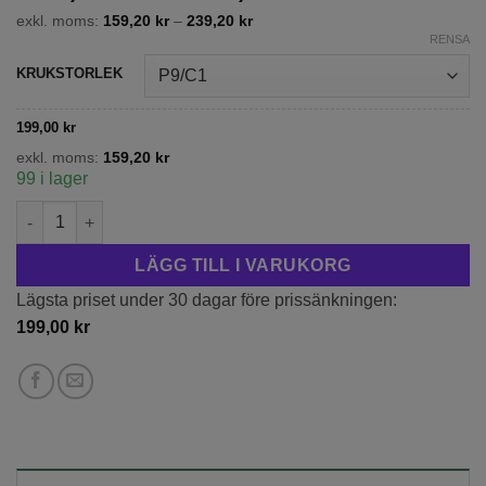
199,00 kr
exkl. moms:
159,20
kr
–
239,20
kr
till
RENSA
299,00 kr
KRUKSTORLEK
199,00
kr
exkl. moms:
159,20
kr
99 i lager
Rhododendron 'Maruschka' mängd
LÄGG TILL I VARUKORG
Lägsta priset under 30 dagar före prissänkningen:
199,00
kr