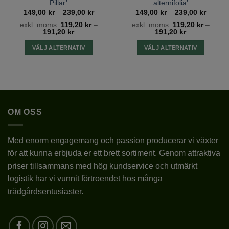
Pillar’
alternifolia’
tervall:
Prisintervall:
Prisinte
149,00
kr
–
239,00
kr
149,00
kr
–
239,00
kr
SORT
MARUSHKA
0 kr
149,00 kr
149,00
exkl. moms:
119,20
kr
–
exkl. moms:
119,20
kr
–
till
till
191,20
kr
191,20
kr
0 kr
239,00 kr
239,00
VÄXTZON
1 – 3
VÄLJ ALTERNATIV
VÄLJ ALTERNATIV
Den
Den
BLOMFÄRG
RÖD
här
här
produkten
produkten
BLOMSTORLEK
SMÅ
har
har
flera
flera
OM OSS
varianter.
varianter.
BLOMNINGSTID
V
De
De
olika
olika
LÄGE
SOLIGT/HALVSKUGGIGT
Med enorm engagemang och passion producerar vi växter
alternativen
alternativen
för att kunna erbjuda er ett brett sortiment. Genom attraktiva
kan
kan
JORDMÅN
pH 4,5-5,5
priser tillsammans med hög kundservice och utmärkt
väljas
väljas
på
på
logistik har vi vunnit förtroendet hos många
PLANTERINGSTID
III-X
produktsidan
produktsidan
trädgårdsentusiaster.
10 CM UNDER
PLANTERINGSDJUP
MARKYTAN