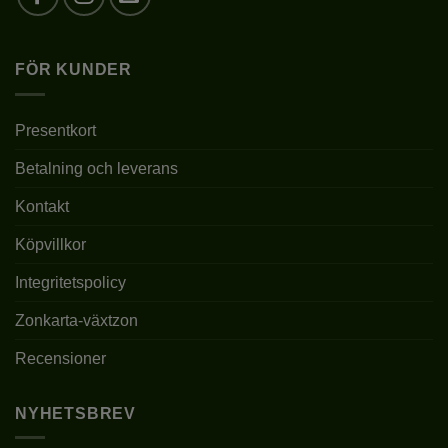
PLANTERINGSAVSTÅND
0,5-1M
FÖR KUNDER
BESKÄRNING
BEHÖVS EJ
KRUKSTORLEK
P9/C1, 2L (C2)
Presentkort
Betalning och leverans
1L – 10-20CM, 2L – 25-
LEVERANSHÖJD
40CM
Kontakt
FÖRVÄNTAD
0,2-0,5M
SLUTHÖJD
Köpvillkor
FROSTTÅLIGHET
Integritetspolicy
JA
Zonkarta-växtzon
VINTERGRÖN
NEJ
Recensioner
NYHETSBREV