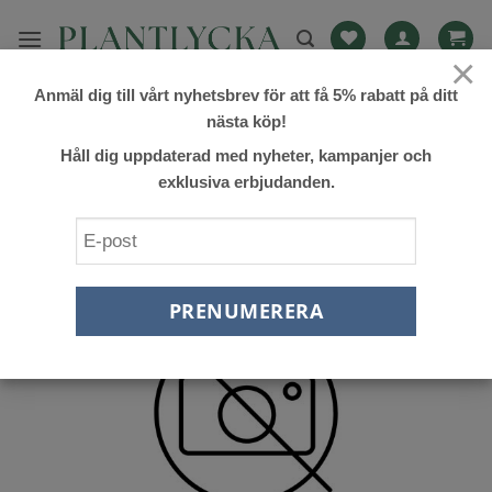
Skip
to
×
content
Anmäl dig till vårt nyhetsbrev för att få 5% rabatt på ditt
FILTRERA
nästa köp!
Håll dig uppdaterad med nyheter, kampanjer och
exklusiva erbjudanden.
Lägg till
önskelista