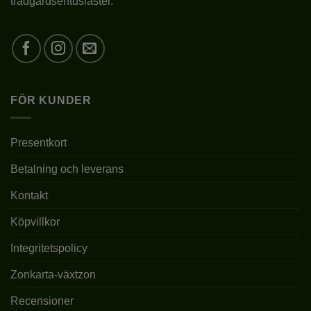
trädgårdsentusiaster.
VÄXTZON
1 – 2
BLOMFÄRG
KRÄMVIT-GUL
BLOMSTORLEK
MEDELSTORA
FÖR KUNDER
BLOMNINGSTID
VI-VIII
Presentkort
LÄGE
SOLIGT/HALVSKUGGIGT
Betalning och leverans
JORDMÅN
pH 6-6,5
Kontakt
BÖR GALLRAS
Köpvillkor
BESKÄRNING
REGELBUNDET FÖR
BUSKIGARE VÄXTSÄTT
Integritetspolicy
Zonkarta-växtzon
PLANTERINGSTID
III-X
Recensioner
10 CM UNDER