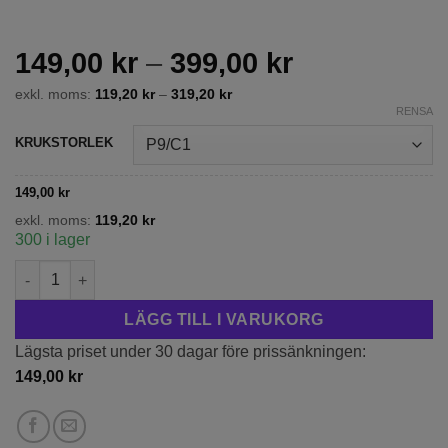
Prisintervall
149,00
kr
–
399,00
kr
149,00 kr
exkl. moms:
119,20
kr
–
319,20
kr
till
RENSA
399,00 kr
KRUKSTORLEK
149,00
kr
exkl. moms:
119,20
kr
300 i lager
Slingertry 'Halliana' mängd
LÄGG TILL I VARUKORG
Lägsta priset under 30 dagar före prissänkningen:
149,00
kr