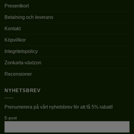
SORT
PAUL FARGES
Presentkort
PLANTERINGSTID
III-X
Betalning och leverans
Kontakt
JORDMÅN
pH 6-6,5
Köpvillkor
KRUKSTORLEK
P9/C1, 2L (C2), 4L (C4)
Integritetspolicy
LÄGE
SOLIGT/HALVSKUGGIGT
Zonkarta-växtzon
TYP
KLEMATIS
Recensioner
BLOMSTORLEK
MEDELSTORA
NYHETSBREV
FÖRVÄNTAD
6-8M
SLUTHÖJD
Prenumerera på vårt nyhetsbrev för att få 5% rabatt!
1L – 25-60CM – Under
E-post
våren kan höjden variera
från den faktiska
LEVERANSHÖJD
leveranshöjden på just