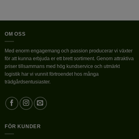
starka knoppar, det andra året 70 cm, och följande
Den
här
år 150 cm över marken.
produkten
har
Ytterligare information
flera
OM OSS
varianter.
1.ÅR PÅ HÖJD 30CM,
De
BESKÄRNING
2.ÅR PÅ HÖJD 70CM,
olika
3.ÅR PÅ HÖJD 150CM
Med enorm engagemang och passion producerar vi växter
alternativen
för att kunna erbjuda er ett brett sortiment. Genom attraktiva
kan
10 CM UNDER
PLANTERINGSDJUP
priser tillsammans med hög kundservice och utmärkt
väljas
MARKYTAN
på
logistik har vi vunnit förtroendet hos många
produktsidan
trädgårdsentusiaster.
BLOMFÄRG
VIT
FROSTTÅLIGHET
JA
LATIN
CLEMATIS
FÖR KUNDER
PLANTERINGSAVSTÅND
0,5-1M