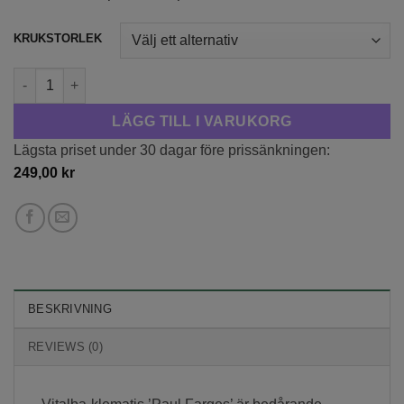
till
399,00 kr
KRUKSTORLEK
Vitalba-klematis 'Paul Farges' mängd
LÄGG TILL I VARUKORG
Lägsta priset under 30 dagar före prissänkningen:
249,00
kr
BESKRIVNING
REVIEWS (0)