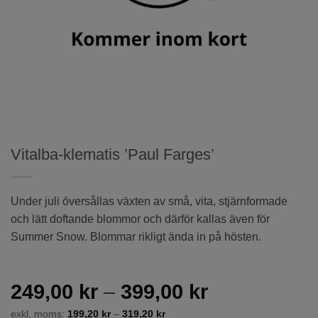
Vitalba-klematis ’Paul Farges’
Under juli översållas växten av små, vita, stjärnformade
och lätt doftande blommor och därför kallas även för
Summer Snow. Blommar rikligt ända in på hösten.
Prisintervall
249,00
kr
–
399,00
kr
249,00 kr
exkl. moms:
199,20
kr
–
319,20
kr