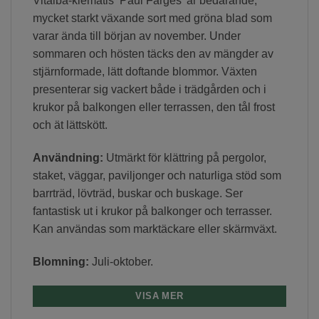
Vitalba-klematis ’Paul Farges’ är bedårande,
mycket starkt växande sort med gröna blad som
varar ända till början av november. Under
sommaren och hösten täcks den av mängder av
stjärnformade, lätt doftande blommor. Växten
presenterar sig vackert både i trädgården och i
krukor på balkongen eller terrassen, den tål frost
och ät lättskött.
Användning:
Utmärkt för klättring på pergolor,
staket, väggar, paviljonger och naturliga stöd som
barrträd, lövträd, buskar och buskage. Ser
fantastisk ut i krukor på balkonger och terrasser.
Kan användas som marktäckare eller skärmväxt.
Blomning:
Juli-oktober.
Läge:
’Paul Farges’ g
illar varma, soliga eller lätt
VISA MER
skuggade platser som är skyddade från starka och kalla