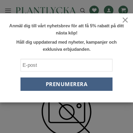
Skip
to
×
content
Anmäl dig till vårt nyhetsbrev för att få 5% rabatt på ditt
FILTRERA
nästa köp!
Håll dig uppdaterad med nyheter, kampanjer och
exklusiva erbjudanden.
Lägg till
önskelista